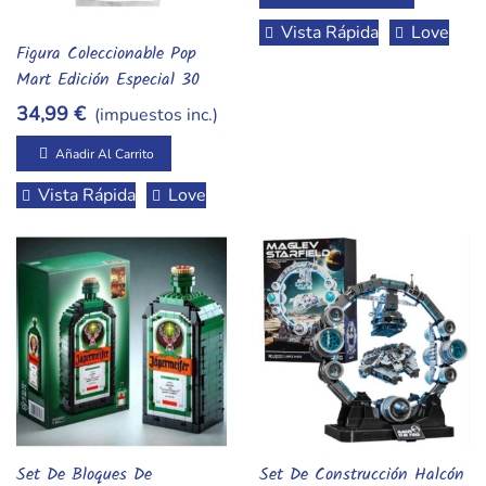
3D Decorativo
Vista Rápida
Love
Figura Coleccionable Pop
Añadir Al Carrito
Mart Edición Especial 30
Cm – Art Toy De Diseño
34,99 €
(impuestos inc.)
Premium
Añadir Al Carrito
Vista Rápida
Love
Set De Bloques De
Set De Construcción Halcón
Añadir Al Carrito
Añadir Al Carrito