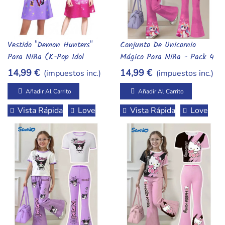
Vestido "Demon Hunters"
Conjunto De Unicornio
Añadir Al Carrito
Añadir Al Carrito
Para Niña (K-Pop Idol
Mágico Para Niña - Pack 4
Inspired)
Piezas: Camiseta, Pantalón
14,99 €
14,99 €
(impuestos inc.)
(impuestos inc.)
Campana, Bolso Y Gafas
Añadir Al Carrito
Añadir Al Carrito
Vista Rápida
Love
Vista Rápida
Love