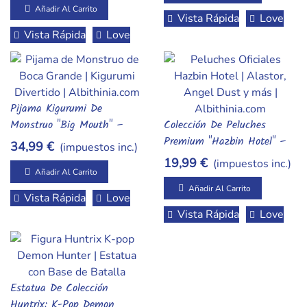
Añadir Al Carrito
Vista Rápida
Love
Vista Rápida
Love
Pijama Kigurumi De
Añadir Al Carrito
Monstruo "Big Mouth" –
Colección De Peluches
Añadir Al Carrito
Mono De Una Pieza Ultra
Premium "Hazbin Hotel" –
34,99 €
(impuestos inc.)
Suave Y Divertido
Edición Especial Infierno
19,99 €
(impuestos inc.)
Suave: Charlie, Alastor Y
Añadir Al Carrito
Angel Dust
Añadir Al Carrito
Vista Rápida
Love
Vista Rápida
Love
Estatua De Colección
Añadir Al Carrito
Huntrix: K-Pop Demon