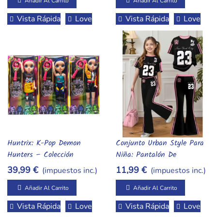
Añadir Al Carrito
Añadir Al Carrito
Vista Rápida
Love
Vista Rápida
Love
Huntrix: K-Pop Demon
Conjunto Urban Style Para
Añadir Al Carrito
Añadir Al Carrito
Hunters – Colección
Niña: Pantalón De
Especial: Zoe, Mira & Rumi
Campana Y Camiseta
39,99 €
11,99 €
(impuestos inc.)
(impuestos inc.)
"Legend 23"
Añadir Al Carrito
Añadir Al Carrito
Vista Rápida
Love
Vista Rápida
Love