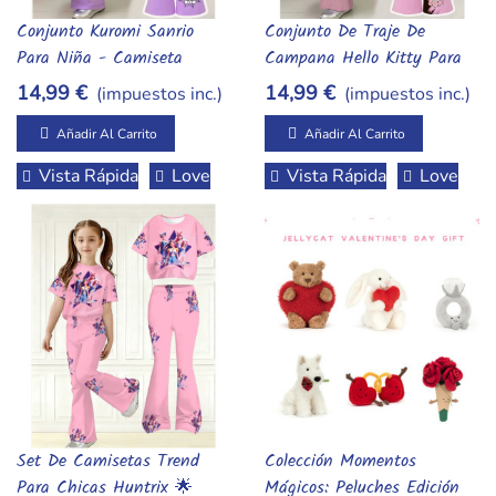
Conjunto Kuromi Sanrio
Conjunto De Traje De
Añadir Al Carrito
Añadir Al Carrito
Para Niña - Camiseta
Campana Hello Kitty Para
Manga Corta Y Pantalón De
Chicas 🎀 Colección Oficial
14,99 €
14,99 €
(impuestos inc.)
(impuestos inc.)
Campana "Rebel Chic"
Sanrio
Añadir Al Carrito
Añadir Al Carrito
Vista Rápida
Love
Vista Rápida
Love
Set De Camisetas Trend
Colección Momentos
Añadir Al Carrito
Añadir Al Carrito
Para Chicas Huntrix 🌟
Mágicos: Peluches Edición