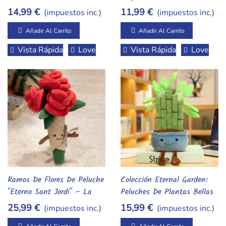
Moda Primavera, Verano Y
Especial (Sant Jordi, San
14,99 €
11,99 €
(impuestos inc.)
(impuestos inc.)
Otoño
Valentín Y Cumpleaños)
Añadir Al Carrito
Añadir Al Carrito
Vista Rápida
Love
Vista Rápida
Love
Ramos De Flores De Peluche
Colección Eternal Garden:
Añadir Al Carrito
Añadir Al Carrito
"Eterno Sant Jordi" – La
Peluches De Plantas Bellas
Rosa Que Nunca Se
Y Suculentas
25,99 €
15,99 €
(impuestos inc.)
(impuestos inc.)
Marchita