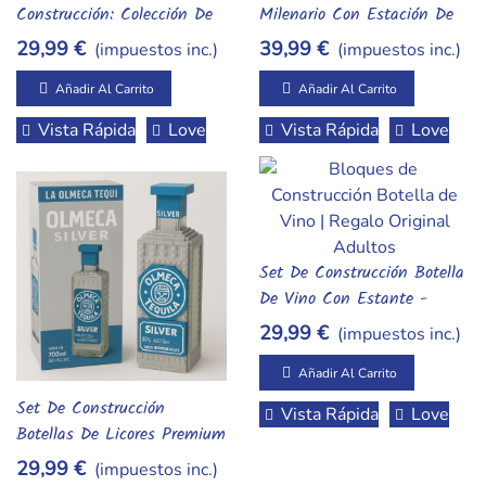
Construcción: Colección De
Milenario Con Estación De
Botellas De Whisky
Ensamblaje - Diorama De
29,99 €
39,99 €
(impuestos inc.)
(impuestos inc.)
Premium – 11 Modelos
Colección Espacial
Icónicos Disponibles
Añadir Al Carrito
Añadir Al Carrito
Vista Rápida
Love
Vista Rápida
Love
Set De Construcción Botella
Añadir Al Carrito
De Vino Con Estante -
Bloques De Construcción
29,99 €
(impuestos inc.)
Coleccionables Para Adultos
Añadir Al Carrito
Set De Construcción
Vista Rápida
Love
Añadir Al Carrito
Botellas De Licores Premium
- Maqueta De Bloques
29,99 €
(impuestos inc.)