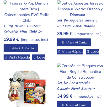
Set De Juguetes Jurassic
Añadir Al Carrito
K-Pop Demon Hunters:
Dinosaur World: Dragón
Añadir Al Carrito
Colección Mini Chibi De
Legendario Y Figuras De
39,99 €
(impuestos inc.)
PVC (8-9 Cm)
Acción – Kit De Aventura
19,99 €
(impuestos inc.)
Prehistórica Con Accesorios
Añadir Al Carrito
Añadir Al Carrito
Vista Rápida
Love
Vista Rápida
Love
Set De Construcción
Añadir Al Carrito
Corazón Floral Eterno –
Bloques De Construcción
34,99 €
(impuestos inc.)
Con Soporte Y Flor
Integrada – Rompecabezas
Añadir Al Carrito