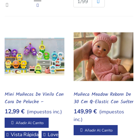
Siguiente
1/99
Mini Muñecos De Vinilo Con
Muñeca Meadow Reborn De
Añadir Al Carrito
Añadir Al Carrito
Cara De Peluche –
30 Cm Q-Elastic Con Suéter
Colgantes Para Bolso Y
Rosa Realista
12,99 €
149,99 €
(impuestos inc.)
(impuestos
Regalo
inc.)
Añadir Al Carrito
Añadir Al Carrito
Vista Rápida
Love