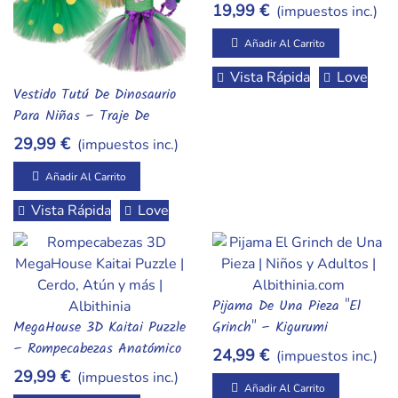
Sorpresa De Mascotas DIY
19,99 €
(impuestos inc.)
(Cangrejo Ermitaño Y Más)
Añadir Al Carrito
Vista Rápida
Love
Vestido Tutú De Dinosaurio
Añadir Al Carrito
Para Niñas – Traje De
Disfraz Con Diadema Y Cola
29,99 €
(impuestos inc.)
(Ideal Para Cumpleaños Y
Fiestas)
Añadir Al Carrito
Vista Rápida
Love
Pijama De Una Pieza "El
Añadir Al Carrito
MegaHouse 3D Kaitai Puzzle
Grinch" – Kigurumi
Añadir Al Carrito
– Rompecabezas Anatómico
Navideño Ultra Suave Para
24,99 €
(impuestos inc.)
Coleccionable (Cerdo, Atún,
Niños Y Adultos
29,99 €
(impuestos inc.)
Pez Globo, Ajo Y Más)
Añadir Al Carrito