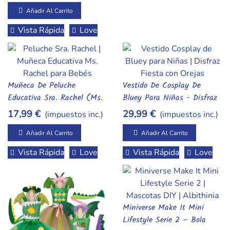
Coleccionable Para Adultos
Añadir Al Carrito
Vista Rápida
Love
Muñeca De Peluche
Vestido De Cosplay De
Añadir Al Carrito
Añadir Al Carrito
Educativa Sra. Rachel (Ms.
Bluey Para Niñas - Disfraz
Rachel) - Peluche Blandito
Temático De Tul Con
17,99 €
29,99 €
(impuestos inc.)
(impuestos inc.)
De 30cm Para Bebés Y
Diadema De Orejitas
Niños Pequeños
Añadir Al Carrito
Añadir Al Carrito
Vista Rápida
Love
Vista Rápida
Love
Miniverse Make It Mini
Añadir Al Carrito
Lifestyle Serie 2 – Bola