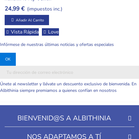
Hunter – Edición "Battle
24,99 €
(impuestos inc.)
Stance" Con Base De
Diorama Fija
Añadir Al Carrito
Vista Rápida
Love
Infórmese de nuestras últimas noticias y ofertas especiales
Únete al newsletter y llévate un descuento exclusivo de bienvenida. En
Albithinia siempre premiamos a quienes confían en nosotros
BIENVENID@S A ALBITHINIA
NOS ADAPTAMOS A TÍ