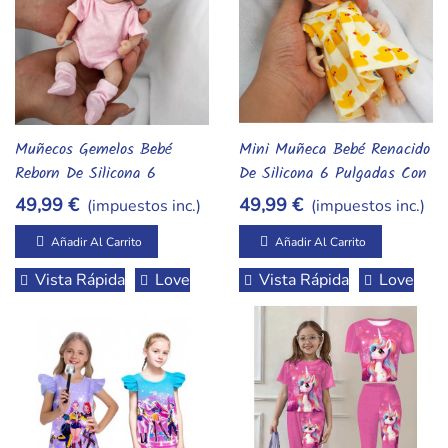
Muñecos Gemelos Bebé
Mini Muñeca Bebé Renacido
Añadir Al Carrito
Añadir Al Carrito
Reborn De Silicona 6
De Silicona 6 Pulgadas Con
Pulgadas Con Conjunto –
Ojos Abiertos Y Cabello
49,99 €
49,99 €
(impuestos inc.)
(impuestos inc.)
Regalo Ideal
Rizado Suave
Añadir Al Carrito
Añadir Al Carrito
Vista Rápida
Love
Vista Rápida
Love