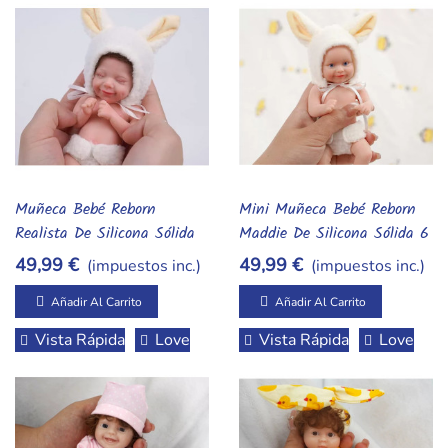
Muñeca Bebé Reborn
Mini Muñeca Bebé Reborn
Añadir Al Carrito
Añadir Al Carrito
Realista De Silicona Sólida
Maddie De Silicona Sólida 6
6 Pulgadas – Lavable Y
Pulgadas Con Vestido
49,99 €
49,99 €
(impuestos inc.)
(impuestos inc.)
Con Cambio De Ropa
Añadir Al Carrito
Añadir Al Carrito
Vista Rápida
Love
Vista Rápida
Love