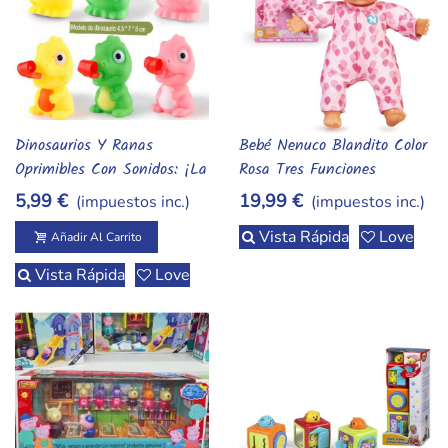
Dinosaurios Y Ranas
Bebé Nenuco Blandito Color
Añadir Al Carrito
Vista Rápida
Oprimibles Con Sonidos: ¡La
Rosa Tres Funciones
Selva Prehistórica En Tus
5,99 €
19,99 €
(impuestos inc.)
(impuestos inc.)
Manos!
Vista Rápida
Love
Añadir Al Carrito
Vista Rápida
Love