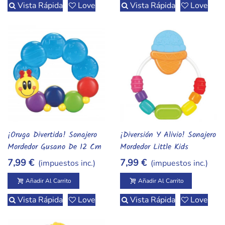
Vista Rápida
Love
Vista Rápida
Love
¡Oruga Divertida! Sonajero
¡Diversión Y Alivio! Sonajero
Añadir Al Carrito
Añadir Al Carrito
Mordedor Gusano De 12 Cm
Mordedor Little Kids
7,99 €
7,99 €
(impuestos inc.)
(impuestos inc.)
Añadir Al Carrito
Añadir Al Carrito
Vista Rápida
Love
Vista Rápida
Love