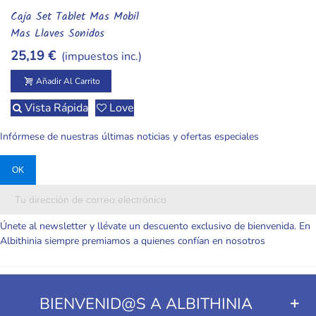
Caja Set Tablet Mas Mobil
Añadir Al Carrito
Mas Llaves Sonidos
25,19 €
(impuestos inc.)
Añadir Al Carrito
Vista Rápida
Love
Infórmese de nuestras últimas noticias y ofertas especiales
Únete al newsletter y llévate un descuento exclusivo de bienvenida. En
Albithinia siempre premiamos a quienes confían en nosotros
BIENVENID@S A ALBITHINIA