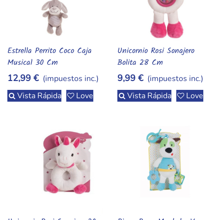
Estrella Perrito Coco Caja
Unicornio Rosi Sonajero
Vista Rápida
Vista Rápida
Musical 30 Cm
Bolita 28 Cm
12,99 €
9,99 €
(impuestos inc.)
(impuestos inc.)
Vista Rápida
Love
Vista Rápida
Love