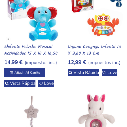
piezas bonitas, útiles y duraderas.,Juguetes para bebés 0–
24 meses | Albithinia,Doudous, mordedores y libros de
tela. Suaves, seguros y listos para regalar.,juguetes
bebes, recien nacido, mordedores, doudou,
sensorial,juguetes-para-bebes,juguetes-para-bebes-
albithinia.webp,,,,,,,,,,,,,,,,,,,
Elefante Peluche Musical
Órgano Cangrejo Infantil 18
Añadir Al Carrito
Vista Rápida
Actividades 15 X 10 X 16,50
X 3,60 X 13 Cm
Cm
14,99 €
12,99 €
(impuestos inc.)
(impuestos inc.)
Vista Rápida
Love
Añadir Al Carrito
Vista Rápida
Love