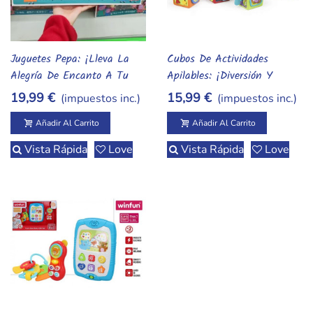
Juguetes Pepa: ¡Lleva La
Cubos De Actividades
Añadir Al Carrito
Añadir Al Carrito
Alegría De Encanto A Tu
Apilables: ¡Diversión Y
Hogar!
Aprendizaje Para Los Más
19,99 €
15,99 €
(impuestos inc.)
(impuestos inc.)
Pequeños!
Añadir Al Carrito
Añadir Al Carrito
Vista Rápida
Love
Vista Rápida
Love