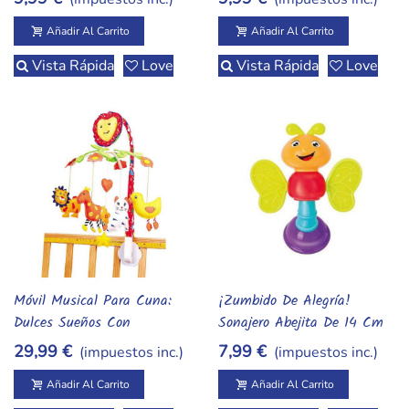
Añadir Al Carrito
Añadir Al Carrito
Vista Rápida
Love
Vista Rápida
Love
Móvil Musical Para Cuna:
¡Zumbido De Alegría!
Añadir Al Carrito
Añadir Al Carrito
Dulces Sueños Con
Sonajero Abejita De 14 Cm
Animalitos
29,99 €
7,99 €
(impuestos inc.)
(impuestos inc.)
Añadir Al Carrito
Añadir Al Carrito