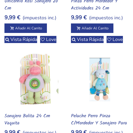
Unicornio Rosi Sonajero 20
Pinza Perro Mordedor Y
Añadir Al Carrito
Añadir Al Carrito
Cm
Actividades 24 Cm
9,99 €
9,99 €
(impuestos inc.)
(impuestos inc.)
Añadir Al Carrito
Añadir Al Carrito
Vista Rápida
Love
Vista Rápida
Love
Sonajero Bolita 24 Cm
Peluche Perro Pinza
Añadir Al Carrito
Añadir Al Carrito
Vaquita
C/Mordedor Y Sonajero Para
Bebes
9,99 €
9,99 €
(impuestos inc.)
(impuestos inc.)