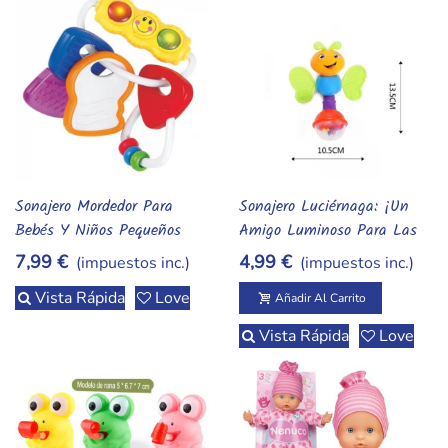
Sonajero Mordedor Para
Sonajero Luciérnaga: ¡Un
Vista Rápida
Añadir Al Carrito
Bebés Y Niños Pequeños
Amigo Luminoso Para Las
Manitas Curiosas!
7,99 €
4,99 €
(impuestos inc.)
(impuestos inc.)
Vista Rápida
Love
Añadir Al Carrito
Vista Rápida
Love