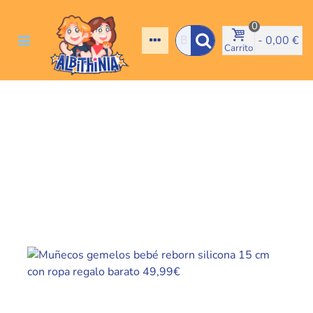
0
-
0,00 €
Carrito