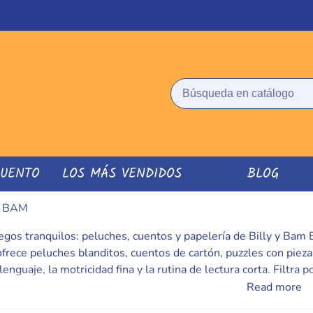
CUENTO
LOS MÁS VENDIDOS
BLOG
M BAM
egos tranquilos: peluches, cuentos y papelería de Billy y Bam
ofrece peluches blanditos, cuentos de cartón, puzzles con pieza
lenguaje, la motricidad fina y la rutina de lectura corta. Filtra
: peluche + cuento + puzzle = tarde redonda entre calma y desc
Read more
 elegir con tranquilidad. Envío ágil y bien protegido. Acompañ