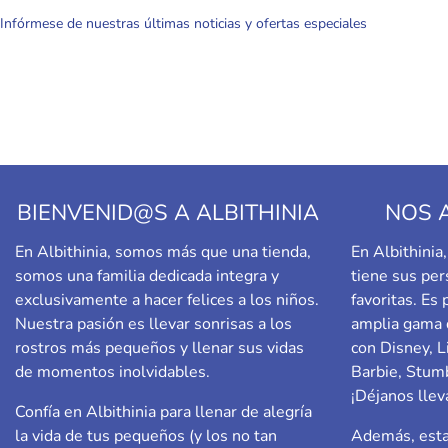
Infórmese de nuestras últimas noticias y ofertas especiales
BIENVENID@S A ALBITHINIA
NOS 
En Albithinia, somos más que una tienda,
En Albithini
somos una familia dedicada integra y
tiene sus per
exclusivamente a hacer felices a los niños.
favoritas. Es
Nuestra pasión es llevar sonrisas a los
amplia gama 
rostros más pequeños y llenar sus vidas
con Disney, L
de momentos inolvidables.
Barbie,
Stumb
¡Déjanos llev
Confía en Albithinia para llenar de alegría
la vida de tus pequeños (y los no tan
Además, esta