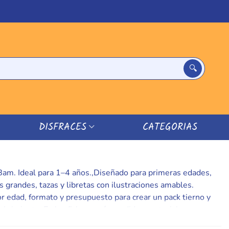
DISFRACES
CATEGORIAS
 Bam. Ideal para 1–4 años.,Diseñado para primeras edades,
s grandes, tazas y libretas con ilustraciones amables.
 por edad, formato y presupuesto para crear un pack tierno y
ubrimiento. En las fichas verás medidas, materiales y
a su crecimiento con detalles que se usan cada día y que