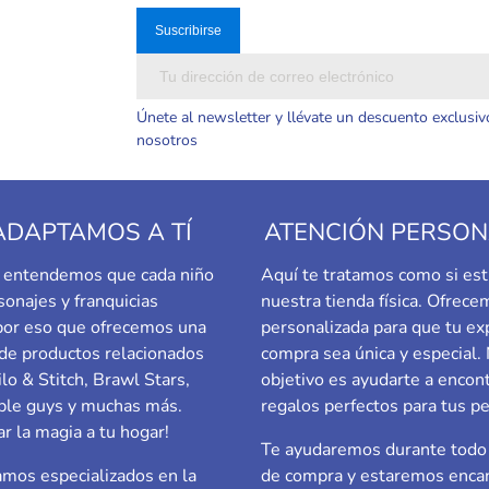
Únete al newsletter y llévate un descuento exclusiv
nosotros
ADAPTAMOS A TÍ
ATENCIÓN PERSON
a, entendemos que cada niño
Aquí te tratamos como si est
sonajes y franquicias
nuestra tienda física. Ofrec
 por eso que ofrecemos una
personalizada para que tu ex
de productos relacionados
compra sea única y especial.
ilo & Stitch, Brawl Stars,
objetivo es ayudarte a encont
le guys
y muchas más.
regalos perfectos para tus p
ar la magia a tu hogar!
Te ayudaremos durante todo 
mos especializados en la
de compra y estaremos enca