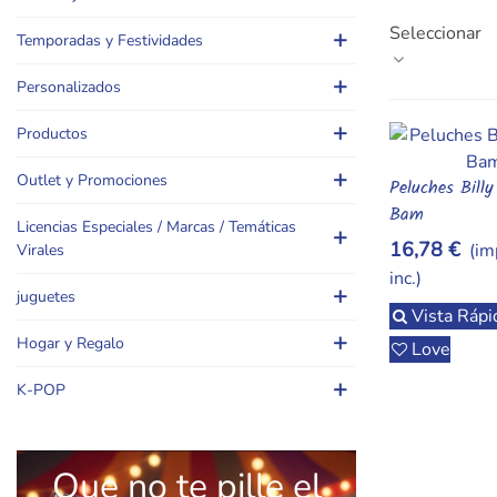
convierten ca
Seleccionar
cuentos y puz
Temporadas y Festividades
bam-bam,billy-
Personalizados
Productos
Outlet y Promociones
Peluches Bill
Añadir Al Car
Bam
Licencias Especiales / Marcas / Temáticas
16,78 €
(im
Virales
inc.)
juguetes
Vista Rápi
Hogar y Regalo
Love
K-POP
Que no te pille el