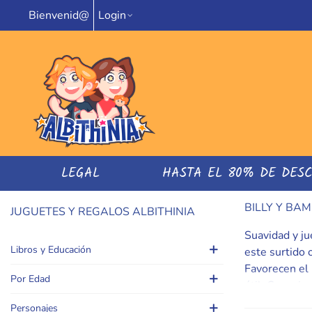
Bienvenid@
Login
LEGAL
HASTA EL 80% DE DES
BILLY Y BA
JUGUETES Y REGALOS ALBITHINIA
Suavidad y ju
Libros y Educación
este surtido 
Favorecen el 
Por Edad
útil. Consejo
cuidados para
Personajes