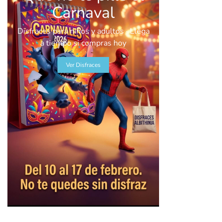
Carnaval
Disfraces para niños y adultos · Llega
a tiempo si compras hoy
Ver Disfraces