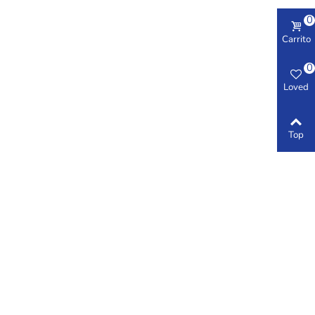
0
Carrito
0
Loved
Top