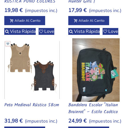
RÚSTICA PUÑO COLORES
Hunter Girls |
XL 60 CM:
Merchandising De Alta
19,98 €
17,99 €
(impuestos inc.)
(impuestos inc.)
Calidad Para Adultos
Añadir Al Carrito
Añadir Al Carrito
Vista Rápida
Love
Vista Rápida
Love
Peto Medieval Rústico 58cm
Bandolera Escolar "Italian
Añadir Al Carrito
Añadir Al Carrito
Brainrot" – Estilo Caótico
Con Clase
31,98 €
24,99 €
(impuestos inc.)
(impuestos inc.)