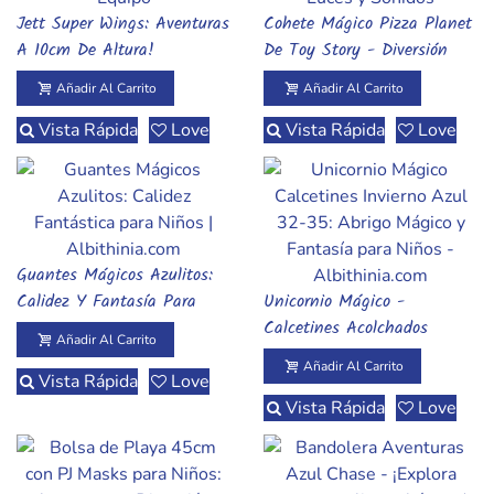
Jett Super Wings: Aventuras
Cohete Mágico Pizza Planet
Añadir Al Carrito
Añadir Al Carrito
A 10cm De Altura!
De Toy Story - Diversión
Intergaláctica
Añadir Al Carrito
Añadir Al Carrito
Vista Rápida
Love
Vista Rápida
Love
Guantes Mágicos Azulitos:
Añadir Al Carrito
Calidez Y Fantasía Para
Unicornio Mágico -
Añadir Al Carrito
Pequeñas Manos
Calcetines Acolchados
Añadir Al Carrito
Invierno Azul Talla 32-35
Añadir Al Carrito
Vista Rápida
Love
Vista Rápida
Love