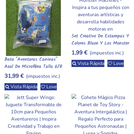
Set Creativo De Estampas Y
Vista Rápida
Colores Blaze Y Los Monster
Machines
1,99 €
(impuestos inc.)
Bata "Aventuras Caninas"
Vista Rápida
Vista Rápida
Love
Azul De Microfibra Talla 6/8
(116-128cm) - Diviértete
31,99 €
(impuestos inc.)
Con La Patrulla Canina
Vista Rápida
Love