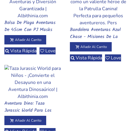
Bolsa De Playa Aventuras
Añadir Al Carrito
De 45cm Con PJ Masks
Bandolera Aventuras Azul
Añadir Al Carrito
Para Superhéroes Pequeños
Chase - Misiones De La
Añadir Al Carrito
Patrulla Canina
Añadir Al Carrito
Vista Rápida
Love
Vista Rápida
Love
Aventura Dino: Taza
Añadir Al Carrito
Jurassic World Para Los
Pequeños Exploradores
Añadir Al Carrito