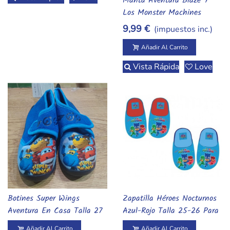
Manta Aventura Blaze Y
Añadir Al Carrito
Los Monster Machines
9,99 €
(impuestos inc.)
Añadir Al Carrito
Vista Rápida
Love
Botines Super Wings
Zapatilla Héroes Nocturnos
Añadir Al Carrito
Añadir Al Carrito
Aventura En Casa Talla 27
Azul-Rojo Talla 25-26 Para
Niños
Añadir Al Carrito
Añadir Al Carrito