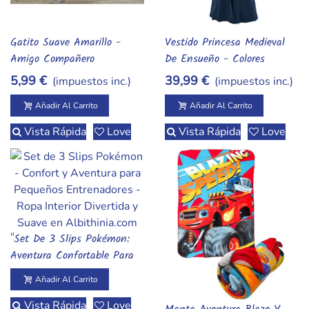
Gatito Suave Amarillo -
Vestido Princesa Medieval
Añadir Al Carrito
Añadir Al Carrito
Amigo Compañero
De Ensueño - Colores
Sensación Squishy
Elegantes Para Pequeñas
5,99 €
39,99 €
(impuestos inc.)
(impuestos inc.)
Aventureras (S A XL)
Añadir Al Carrito
Añadir Al Carrito
Vista Rápida
Love
Vista Rápida
Love
"Set De 3 Slips Pokémon:
Añadir Al Carrito
Aventura Confortable Para
Pequeños Entrenadores"
Añadir Al Carrito
Vista Rápida
Love