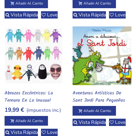
Añadir Al Carrito
Añadir Al Carrito
Vista Rápida
Love
Vista Rápida
Love
Abrazos Excéntricos: La
Aventuras Artísticas De
Añadir Al Carrito
Añadir Al Carrito
Ternura En Lo Inusual
Sant Jordi Para Pequeños
Exploradores
19,99 €
(impuestos inc.)
Añadir Al Carrito
Añadir Al Carrito
Vista Rápida
Love
Vista Rápida
Love