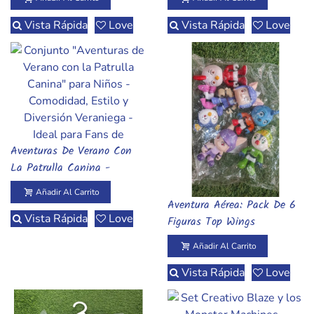
Vista Rápida
Love
Vista Rápida
Love
Aventuras De Verano Con
Añadir Al Carrito
La Patrulla Canina -
Conjunto Para Niños De 6
Añadir Al Carrito
Años
Aventura Aérea: Pack De 6
Añadir Al Carrito
Vista Rápida
Love
Figuras Top Wings
Exploradores
Añadir Al Carrito
Vista Rápida
Love