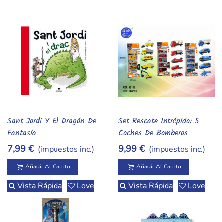
Sant Jordi Y El Dragón De
Set Rescate Intrépido: 5
Añadir Al Carrito
Añadir Al Carrito
Fantasía
Coches De Bomberos
Metálicos Para Héroes En
7,99 €
9,99 €
(impuestos inc.)
(impuestos inc.)
Acción
Añadir Al Carrito
Añadir Al Carrito
Vista Rápida
Love
Vista Rápida
Love