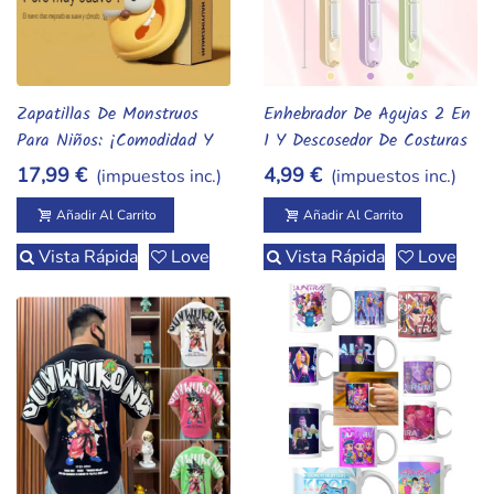
Zapatillas De Monstruos
Enhebrador De Agujas 2 En
Añadir Al Carrito
Añadir Al Carrito
Para Niños: ¡Comodidad Y
1 Y Descosedor De Costuras
Diversión Con PVC
17,99 €
4,99 €
(impuestos inc.)
(impuestos inc.)
Acolchado!
Añadir Al Carrito
Añadir Al Carrito
Vista Rápida
Love
Vista Rápida
Love