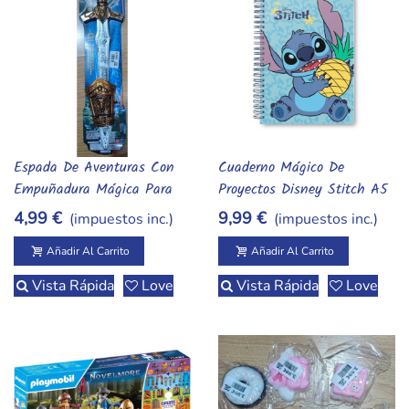
Espada De Aventuras Con
Cuaderno Mágico De
Añadir Al Carrito
Añadir Al Carrito
Empuñadura Mágica Para
Proyectos Disney Stitch A5
Pequeños Héroes
- Ideas Con Encanto
4,99 €
9,99 €
(impuestos inc.)
(impuestos inc.)
Añadir Al Carrito
Añadir Al Carrito
Vista Rápida
Love
Vista Rápida
Love