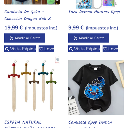
Camiseta De Goku -
Taza Demon Hunters Kpop
Añadir Al Carrito
Añadir Al Carrito
Colección Dragon Ball Z
19,99 €
9,99 €
(impuestos inc.)
(impuestos inc.)
Añadir Al Carrito
Añadir Al Carrito
Vista Rápida
Love
Vista Rápida
Love
ESPADA NATURAL
Camiseta Kpop Demon
Añadir Al Carrito
Añadir Al Carrito