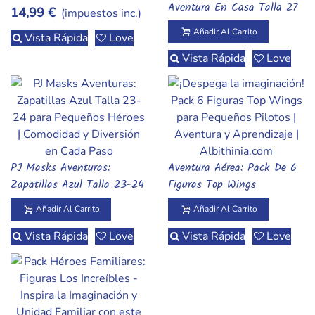
Playa Para Peques
Aventura En Casa Talla 27
14,99 €
(impuestos inc.)
Añadir Al Carrito
Vista Rápida
Love
Vista Rápida
Love
PJ Masks Aventuras:
Aventura Aérea: Pack De 6
Añadir Al Carrito
Añadir Al Carrito
Zapatillas Azul Talla 23-24
Figuras Top Wings
Para Pequeños Héroes
Exploradores
Añadir Al Carrito
Añadir Al Carrito
Vista Rápida
Love
Vista Rápida
Love