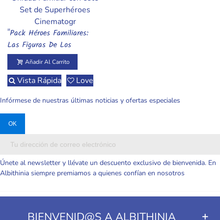
"Pack Héroes Familiares:
Añadir Al Carrito
Las Figuras De Los
Increíbles"
Añadir Al Carrito
Vista Rápida
Love
Infórmese de nuestras últimas noticias y ofertas especiales
Únete al newsletter y llévate un descuento exclusivo de bienvenida. En
Albithinia siempre premiamos a quienes confían en nosotros
BIENVENID@S A ALBITHINIA