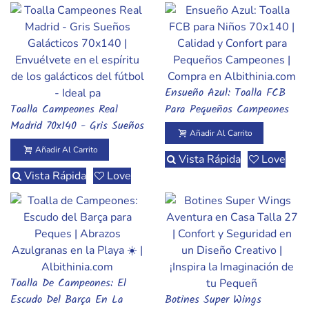
Ensueño Azul: Toalla FCB
Añadir Al Carrito
Toalla Campeones Real
Para Pequeños Campeones
Añadir Al Carrito
Madrid 70x140 - Gris Sueños
70x140
Añadir Al Carrito
Galácticos
Añadir Al Carrito
Vista Rápida
Love
Vista Rápida
Love
Toalla De Campeones: El
Vista Rápida
Escudo Del Barça En La
Botines Super Wings
Añadir Al Carrito