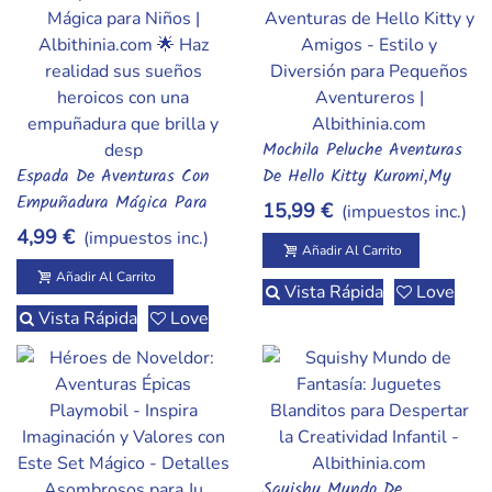
Mochila Peluche Aventuras
Añadir Al Carrito
Espada De Aventuras Con
De Hello Kitty Kuromi,my
Añadir Al Carrito
Empuñadura Mágica Para
Melody,pochocho
15,99 €
(impuestos inc.)
Pequeños Héroes
4,99 €
(impuestos inc.)
Añadir Al Carrito
Añadir Al Carrito
Vista Rápida
Love
Vista Rápida
Love
Squishy Mundo De