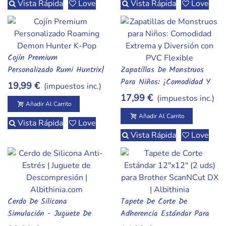
Vista Rápida
Love
Vista Rápida
Love
Cojín Premium
Añadir Al Carrito
Personalizado Rumi Huntrix|
Zapatillas De Monstruos
Añadir Al Carrito
Demon Hunter & K-Pop
Para Niños: ¡Comodidad Y
19,99 €
(impuestos inc.)
Diversión Con PVC
17,99 €
(impuestos inc.)
Acolchado!
Añadir Al Carrito
Añadir Al Carrito
Vista Rápida
Love
Vista Rápida
Love
Cerdo De Silicona
Tapete De Corte De
Añadir Al Carrito
Añadir Al Carrito
Simulación - Juguete De
Adherencia Estándar Para
Descompresión Anti-Estrés
ScanNCut (2 Uds) - Ideal