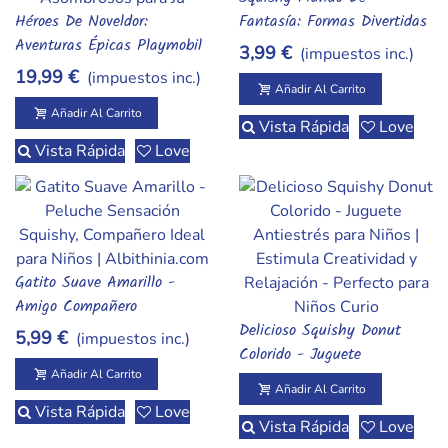
Añadir Al Carrito
Héroes De Noveldor:
Fantasía: Formas Divertidas
Añadir Al Carrito
Aventuras Épicas Playmobil
Para Pequeñas Aventuras
3,99 €
(impuestos inc.)
19,99 €
(impuestos inc.)
Añadir Al Carrito
Añadir Al Carrito
Vista Rápida
Love
Vista Rápida
Love
Gatito Suave Amarillo -
Añadir Al Carrito
Amigo Compañero
Sensación Squishy
Delicioso Squishy Donut
5,99 €
(impuestos inc.)
Añadir Al Carrito
Colorido - Juguete
Antiestrés Irresistible Para
Añadir Al Carrito
Añadir Al Carrito
Niños
Vista Rápida
Love
Vista Rápida
Love