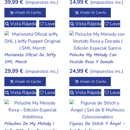
39,99 €
14,99 €
(impuestos inc.)
(impuestos inc.)
Para Cartulina Y Vinilo
Añadir Al Carrito
Añadir Al Carrito
Vista Rápida
Love
Vista Rápida
Love
Marioneta Oficial De Jeffy
Peluche My Melody Con
Añadir Al Carrito
Añadir Al Carrito
SML Merch
Vestido Rosa Y Dorado
29,99 €
24,99 €
(impuestos inc.)
(impuestos inc.)
Añadir Al Carrito
Añadir Al Carrito
Vista Rápida
Love
Vista Rápida
Love
Peluches De My Melody I
Figuras De Stitch Y Ángel –
Añadir Al Carrito
Añadir Al Carrito