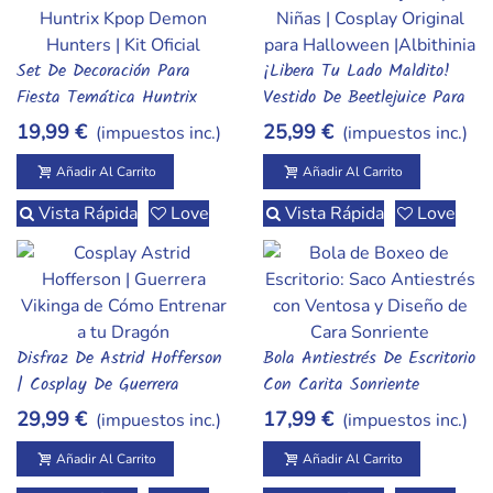
Set De Decoración Para
¡Libera Tu Lado Maldito!
Añadir Al Carrito
Añadir Al Carrito
Fiesta Temática Huntrix
Vestido De Beetlejuice Para
(Kpop Demon Hunters) |
Niñas
19,99 €
25,99 €
(impuestos inc.)
(impuestos inc.)
Kit Completo Oficial Para
Fandom
Añadir Al Carrito
Añadir Al Carrito
Vista Rápida
Love
Vista Rápida
Love
Disfraz De Astrid Hofferson
Bola Antiestrés De Escritorio
Añadir Al Carrito
Añadir Al Carrito
| Cosplay De Guerrera
Con Carita Sonriente
Vikinga De "Cómo Entrenar
29,99 €
17,99 €
(impuestos inc.)
(impuestos inc.)
A Tu Dragón"
Añadir Al Carrito
Añadir Al Carrito