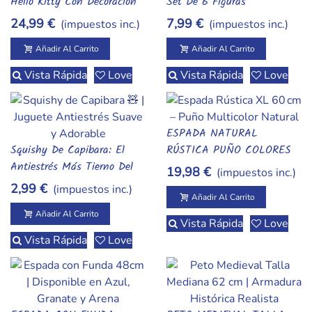
Hello Kitty Con Decoración
Set De 6 Figuras
Rosa
Coleccionables
24,99 €
7,99 €
(impuestos inc.)
(impuestos inc.)
Añadir Al Carrito
Añadir Al Carrito
Vista Rápida
Love
Vista Rápida
Love
ESPADA NATURAL
Añadir Al Carrito
Squishy De Capibara: El
RÚSTICA PUÑO COLORES
Añadir Al Carrito
Antiestrés Más Tierno Del
XL 60 CM:
19,98 €
(impuestos inc.)
Momento
2,99 €
(impuestos inc.)
Añadir Al Carrito
Añadir Al Carrito
Vista Rápida
Love
Vista Rápida
Love