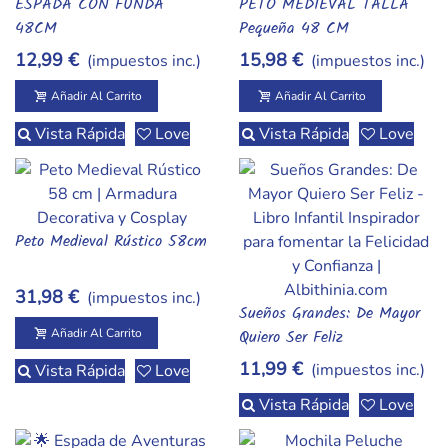
ESPADA CON FUNDA
PETO MEDIEVAL TALLA
Añadir Al Carrito
Añadir Al Carrito
48CM
Pequeña 48 CM
12,99 €
15,98 €
(impuestos inc.)
(impuestos inc.)
Añadir Al Carrito
Añadir Al Carrito
Vista Rápida
Love
Vista Rápida
Love
Peto Medieval Rústico 58cm
Añadir Al Carrito
31,98 €
(impuestos inc.)
Sueños Grandes: De Mayor
Vista Rápida
Quiero Ser Feliz
Añadir Al Carrito
11,99 €
(impuestos inc.)
Vista Rápida
Love
Vista Rápida
Love