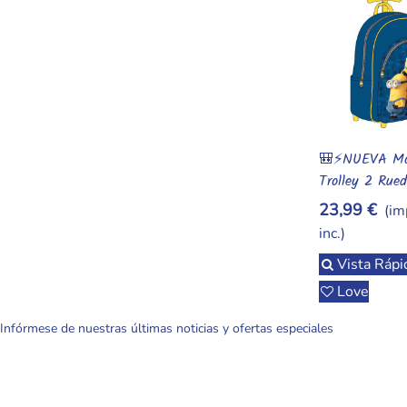
🎒⚡️NUEVA Mo
Vista Rápi
Trolley 2 Rue
31cm En Color
23,99 €
(im
💥"
inc.)
Vista Rápi
Love
Infórmese de nuestras últimas noticias y ofertas especiales