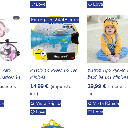
Love
Love
Entrega en 24/48 horas
s Para
Pistola De Pedos De Los
Disfraz Tipo Pijama 
rito
Añadir Al Carrito
Añadir Al Carrito
náticos De
Minions
Bebé De Los Minion
i, Hello
14,99 €
29,99 €
puestos
(impuestos
(impuest
, Teddy Y
inc.)
inc.)
da
Vista Rápida
Vista Rápida
Love
Love