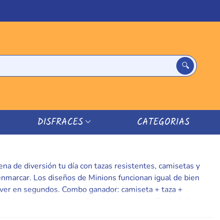
DISFRACES
CATEGORIAS
na de diversión tu día con tazas resistentes, camisetas y
enmarcar. Los diseños de Minions funcionan igual de bien
resolver en segundos. Combo ganador: camiseta + taza +
riales y cuidados para elegir sin sorpresas. Envío ágil y
esume de estilo gamberrete en tus fotos o directos. ¡Añade