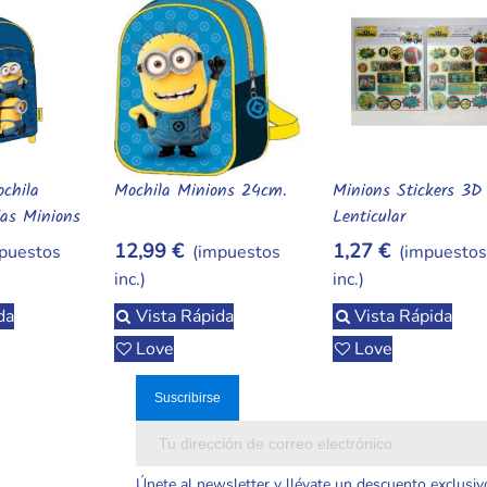
chila
Mochila Minions 24cm.
Minions Stickers 3D
da
Añadir Al Carrito
Añadir Al Carrito
das Minions
Lenticular
 Azul 💛
12,99 €
1,27 €
puestos
(impuestos
(impuesto
inc.)
inc.)
da
Vista Rápida
Vista Rápida
Love
Love
Únete al newsletter y llévate un descuento exclusiv