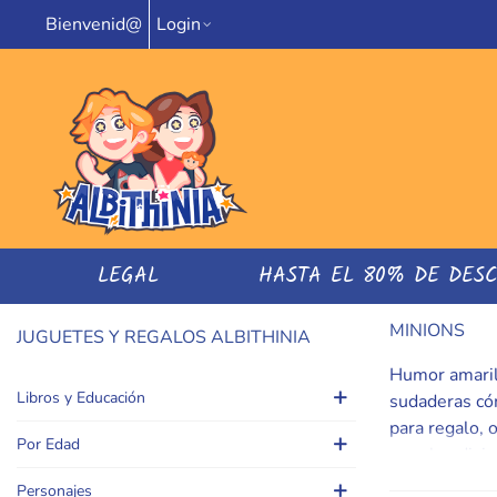
Bienvenid@
Login
LEGAL
HASTA EL 80% DE DES
MINIONS
JUGUETES Y REGALOS ALBITHINIA
Humor amarill
Libros y Educación
sudaderas cóm
para regalo, 
Por Edad
merchandising
embalaje prot
Personajes