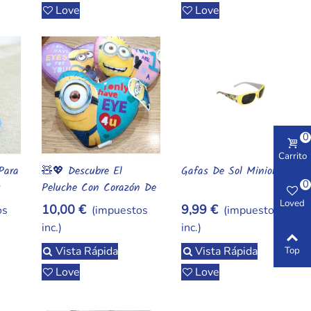
Love
Love
0
Carrito
Para
🧸💖 Descubre El
Gafas De Sol Minions
Añadir Al Carrito
Añadir Al Carrito
0
s
Peluche Con Corazón De
Los Minions: El Regalo
Loved
10,00 €
9,99 €
os
(impuestos
(impuestos
Tierno Y Divertido Que
inc.)
inc.)
Enamorará A Todos 💖🧸
Vista Rápida
Vista Rápida
Top
Love
Love