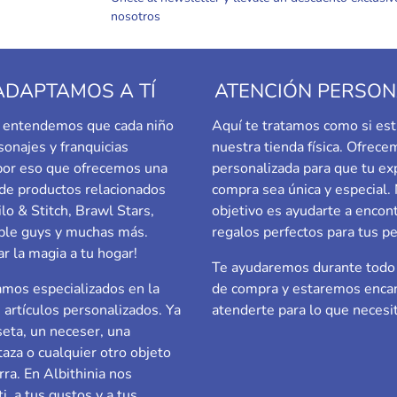
nosotros
ADAPTAMOS A TÍ
ATENCIÓN PERSON
a, entendemos que cada niño
Aquí te tratamos como si est
sonajes y franquicias
nuestra tienda física. Ofrec
 por eso que ofrecemos una
personalizada para que tu ex
de productos relacionados
compra sea única y especial.
ilo & Stitch, Brawl Stars,
objetivo es ayudarte a encont
le guys
y muchas más.
regalos perfectos para tus p
ar la magia a tu hogar!
Te ayudaremos durante todo 
mos especializados en la
de compra y estaremos enca
e artículos personalizados. Ya
atenderte para lo que necesi
eta, un neceser, una
taza o cualquier otro objeto
rra. En Albithinia nos
i, a tus gustos y a tus