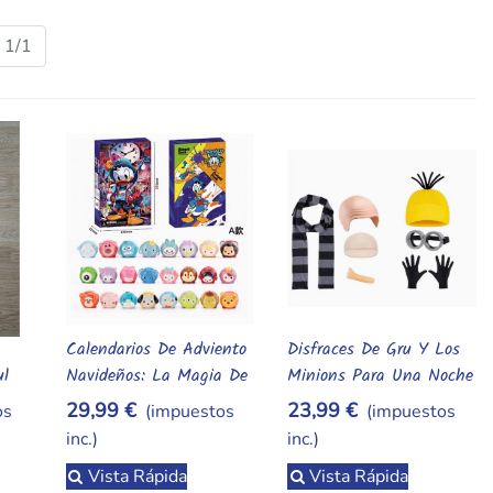
as, camisetas y peluches de Minions. Arma tu combo y recíbelo
hinia.webp,,,,,,,,,,,,,,,,,,,
1/1
Calendarios De Adviento
Disfraces De Gru Y Los
Añadir Al Carrito
Añadir Al Carrito
ul
Navideños: La Magia De
Minions Para Una Noche
La Navidad En Cada Día
De Diversión
29,99 €
23,99 €
os
(impuestos
(impuestos
inc.)
inc.)
Vista Rápida
Vista Rápida