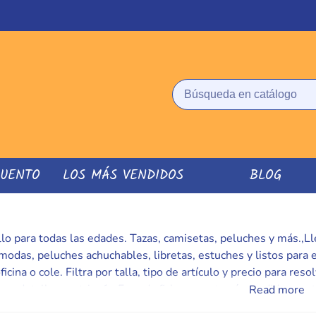
CUENTO
LOS MÁS VENDIDOS
BLOG
o para todas las edades. Tazas, camisetas, peluches y más.,Lle
odas, peluches achuchables, libretas, estuches y listos para 
oficina o cole. Filtra por talla, tipo de artículo y precio para 
 = detalle que triunfa. En cada ficha encontrarás medidas, mate
Read more
ector. Construye un rincón alegre que anima cada jornada y pr