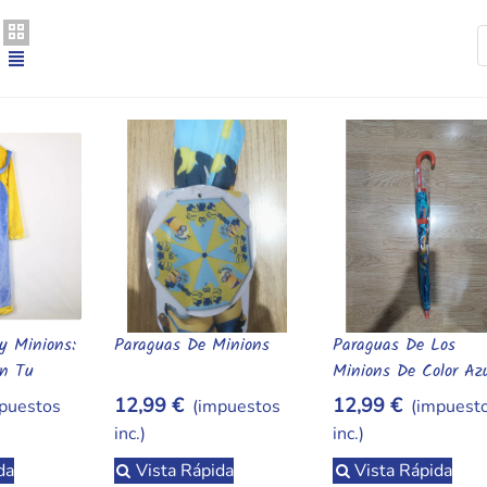
lla a tu carrito!,Minions: camisetas y regalos | Albithinia,Taz
s, camisetas, tazas, peluches, merchandising,minions,minions-albit
y Minions:
Paraguas De Minions
Paraguas De Los
rito
Añadir Al Carrito
Añadir Al Carrito
En Tu
Minions De Color Az
o!
Claroi Naranja
12,99 €
12,99 €
puestos
(impuestos
(impuest
inc.)
inc.)
da
Vista Rápida
Vista Rápida