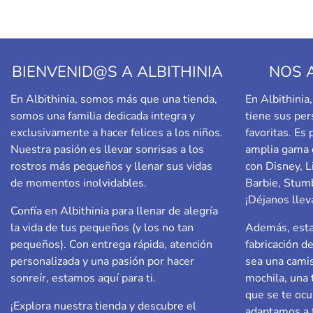
BIENVENID@S A ALBITHINIA
NOS 
En Albithinia, somos más que una tienda,
En Albithini
somos una familia dedicada integra y
tiene sus per
exclusivamente a hacer felices a los niños.
favoritas. Es
Nuestra pasión es llevar sonrisas a los
amplia gama 
rostros más pequeños y llenar sus vidas
con Disney, L
de momentos inolvidables.
Barbie,
Stumb
¡Déjanos llev
Confía en Albithinia para llenar de alegría
la vida de tus pequeños (y los no tan
Además, esta
pequeños). Con entrega rápida, atención
fabricación d
personalizada y una pasión por hacer
sea una camis
sonreír, estamos aquí para ti.
mochila, una 
que se te ocu
¡Explora nuestra tienda y descubre el
adaptamos a t