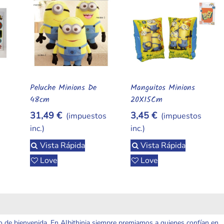
Peluche Minions De
Manguitos Minions
Añadir Al Carrito
Añadir Al Carrito
48cm
20X15Cm
31,49 €
3,45 €
s
(impuestos
(impuestos
inc.)
inc.)
Vista Rápida
Vista Rápida
Love
Love
o de bienvenida. En Albithinia siempre premiamos a quienes confían en