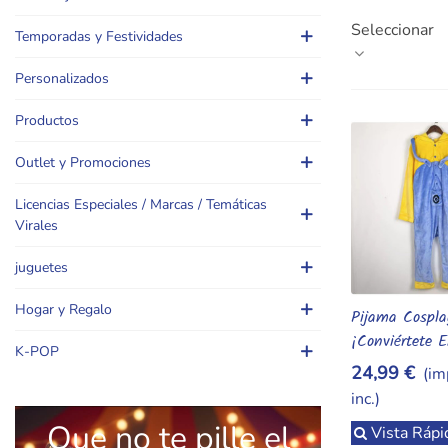
energía amari
Seleccionar
rápido.,minion
Temporadas y Festividades
Personalizados
Productos
Outlet y Promociones
Licencias Especiales / Marcas / Temáticas
Virales
juguetes
Hogar y Regalo
Pijama Cospla
Añadir Al Car
¡Conviértete 
K-POP
Minion Favorit
24,99 €
(im
inc.)
Que no te pille el
Vista Rápi