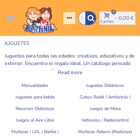
0
-
0,00 €
Carrito
JUGUETES
Juguetes para todas las edades: creativos, educativos y de
exterior. Encuentra el regalo ideal.,Un catálogo pensado
para crecer jugando. Reúne construcción, manualidades,
Read more
ciencia y experimentos, juegos de mesa, puzzles,
muñecas, vehículos, aire libre y primera infancia. Filtra por
Manualidades
Juguetes Didácticos
edad, habilidad o temática y arma un pack a medida en
Juguetes para bebés
Cubos Rubik / Antiestrés /
minutos. Consejo: combina un juego rápido para diario con
Fidget / Pop IT
un proyecto de fin de semana (maqueta, experimento o
Recursos Didácticos
Juegos de Mesa
puzzle grande) para mantener el interés alto. Nuestras
Juegos al Aire Libre
Vehiculos / Radiocontrol
fichas detallan piezas, medidas, pilas y tiempo de uso
orientativo para elegir con seguridad. Ofrecemos
Muñecas / LOL / Barbie /
Muñecas Reborn (Realistas)
materiales fiables, diseños actuales y ideas que fomentan
Pinypon