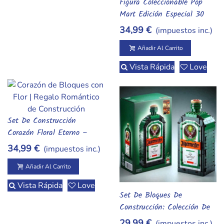
Figura Coleccionable Pop
Añadir Al Carrito
Mart Edición Especial 30
Cm – Art Toy De Diseño
34,99 €
(impuestos inc.)
Premium
Añadir Al Carrito
Vista Rápida
Love
Set De Construcción
Añadir Al Carrito
Corazón Floral Eterno –
Bloques De Construcción
34,99 €
(impuestos inc.)
Con Soporte Y Flor
Integrada – Rompecabezas
Añadir Al Carrito
3D Decorativo
Vista Rápida
Love
Set De Bloques De
Añadir Al Carrito
Construcción: Colección De
Botellas De Whisky
29,99 €
(impuestos inc.)