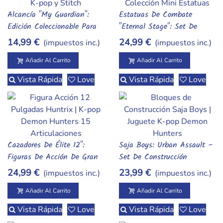
Alcancía "My Guardian":
Estatuas De Combate
Añadir Al Carrito
Añadir Al Carrito
Edición Coleccionable Para
"Eternal Stage": Set De
Niños – Variaciones:
Figuras Estáticas – K-Pop
14,99 €
24,99 €
(impuestos inc.)
(impuestos inc.)
Capibara Zen, K-Pop Demon
Demon Hunters (Edición
Hunters Y Stitch
Coleccionista)
Añadir Al Carrito
Añadir Al Carrito
Vista Rápida
Love
Vista Rápida
Love
Cazadores De Élite 12":
Saja Boys: Urban Assault –
Añadir Al Carrito
Añadir Al Carrito
Figuras De Acción De Gran
Set De Construcción
Escala (15 Articulaciones) –
Modular De K-Pop Demon
24,99 €
23,99 €
(impuestos inc.)
(impuestos inc.)
Colección Huntrix & K-Pop
Hunters
Demon Hunters
Añadir Al Carrito
Añadir Al Carrito
Vista Rápida
Love
Vista Rápida
Love