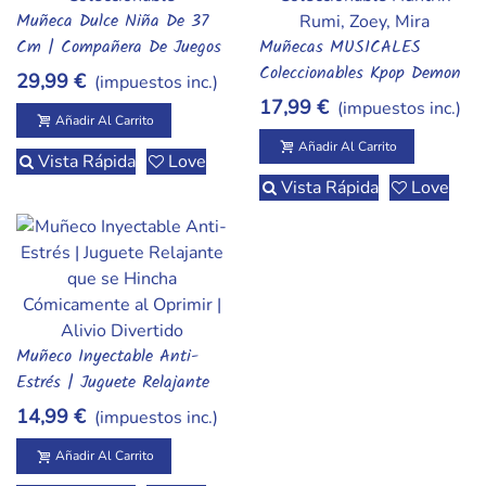
Muñeca Dulce Niña De 37
Añadir Al Carrito
Cm | Compañera De Juegos
Muñecas MUSICALES
Añadir Al Carrito
Suave Y Realista | Colección
Coleccionables Kpop Demon
29,99 €
(impuestos inc.)
Infantil
Hunters | Set Huntrix
17,99 €
(impuestos inc.)
(Rumi, Zoey Y Mira) |
Añadir Al Carrito
Figuras De Moda Oficiales
Añadir Al Carrito
Vista Rápida
Love
Vista Rápida
Love
Muñeco Inyectable Anti-
Añadir Al Carrito
Estrés | Juguete Relajante
Que Se Hincha
14,99 €
(impuestos inc.)
Cómicamente Al Oprimir |
Alivio Divertido
Añadir Al Carrito