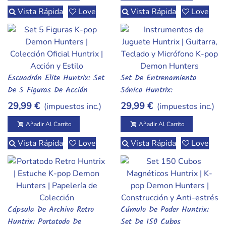
Vista Rápida
Love
Vista Rápida
Love
Escuadrón Elite Huntrix: Set
Set De Entrenamiento
Añadir Al Carrito
Añadir Al Carrito
De 5 Figuras De Acción
Sónico Huntrix:
"The First Unit" - K-Pop
Instrumentos De Batalla
29,99 €
29,99 €
(impuestos inc.)
(impuestos inc.)
Demon Hunters
(Guitarra, Teclado Y
Micrófono)
Añadir Al Carrito
Añadir Al Carrito
Vista Rápida
Love
Vista Rápida
Love
Cápsula De Archivo Retro
Cúmulo De Poder Huntrix:
Añadir Al Carrito
Añadir Al Carrito
Huntrix: Portatodo De
Set De 150 Cubos