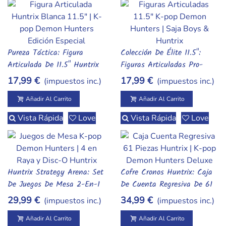
Pureza Táctica: Figura
Colección De Élite 11.5":
Añadir Al Carrito
Añadir Al Carrito
Articulada De 11.5" Huntrix
Figuras Articuladas Pro-
– White Guardian Edition
Series – K-Pop Demon
17,99 €
17,99 €
(impuestos inc.)
(impuestos inc.)
Hunters: Saja Boys &
Huntrix Units
Añadir Al Carrito
Añadir Al Carrito
Vista Rápida
Love
Vista Rápida
Love
Huntrix Strategy Arena: Set
Cofre Cronos Huntrix: Caja
Añadir Al Carrito
Añadir Al Carrito
De Juegos De Mesa 2-En-1
De Cuenta Regresiva De 61
(4 En Raya & Disc-O) – K-
Piezas - Edición Especial K-
29,99 €
34,99 €
(impuestos inc.)
(impuestos inc.)
Pop Demon Hunters
Pop Demon Hunters
Añadir Al Carrito
Añadir Al Carrito