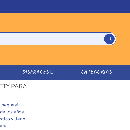
DISFRACES
CATEGORIAS
TTY PARA
s peques!
 de los años
stico y lleno
para