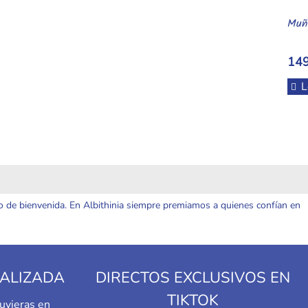
Muñ
149
L
o de bienvenida. En Albithinia siempre premiamos a quienes confían en
ALIZADA
DIRECTOS EXCLUSIVOS EN
TIKTOK
uvieras en