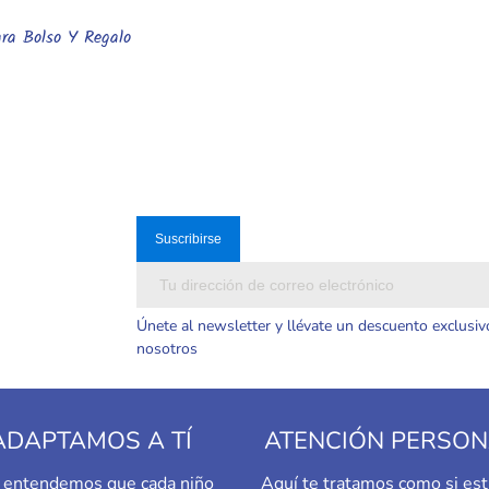
ra Bolso Y Regalo
Añadir Al Carrito
Únete al newsletter y llévate un descuento exclusiv
nosotros
ADAPTAMOS A TÍ
ATENCIÓN PERSON
a, entendemos que cada niño
Aquí te tratamos como si est