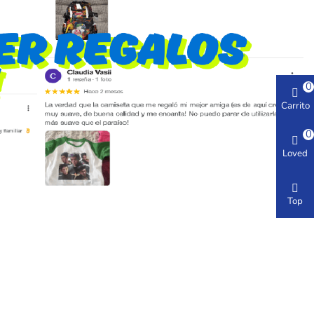
0
Carrito
0
Loved
Top