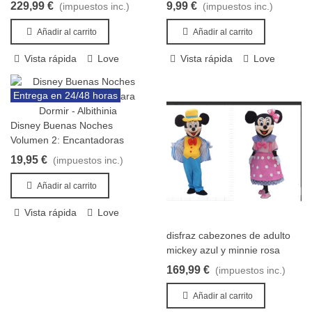
Disney!disfraz cabezones
229,99 €
9,99 €
(impuestos inc.)
(impuestos inc.)
Añadir al carrito
Añadir al carrito
Vista rápida
Love
Vista rápida
Love
Entrega en 24/48 horas
Disney Buenas Noches
Añadir al carrito
Volumen 2: Encantadoras
Historias para Soñar
19,95 €
(impuestos inc.)
Añadir al carrito
Vista rápida
Love
disfraz cabezones de adulto
Añadir al carrito
mickey azul y minnie rosa
169,99 €
(impuestos inc.)
Añadir al carrito