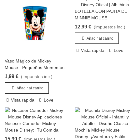
BOTELLA CON PAJITA DE
Añadir al carrito
MINNIE MOUSE
12,99 €
(impuestos inc.)
Añadir al carrito
Vista rápida
Love
Vaso Mágico de Mickey
Añadir al carrito
Mouse - Pequeños Momentos
con Gran Diversión (26 cl)
1,99 €
(impuestos inc.)
Añadir al carrito
Vista rápida
Love
Neceser Comedor Mickey
Añadir al carrito
Mouse Disney: ¡Tu Comida
Mochila Mickey Mouse
Añadir al carrito
con Estilo y Magia!
Disney: ¡Aventura y Estilo
15,99 €
(impuestos inc.)