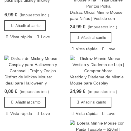
pack slips disney mickey
una sonrisa.,Mickey y Minnie: regalos y papelería |
Añadir al carrito
Albithinia,Peluches, tazas y libretas de Mickey y Minnie. Regalos
Disfraz Oficial Minnie Mouse
6,99 €
que encantan. Compra con envío rápido.,mickey, minnie,
(impuestos inc.)
Añadir al carrito
para Niñas | Vestido con
peluches, papeleria, regalos,mickey-y-minnie,mickey-y-minnie-
Puntos Polka y Diadema de
Añadir al carrito
24,99 €
albithinia.webp,,,,,,,,,,
(impuestos inc.)
Orejas Disney
Vista rápida
Love
Añadir al carrito
Vista rápida
Love
Disfraz de Mickey Mouse:
Vestido y Diadema de Minnie
Añadir al carrito
Añadir al carrito
Ideal para Halloween y
Mouse para Cosplay
Carnaval
0,00 €
24,99 €
(impuestos inc.)
(impuestos inc.)
Añadir al carrito
Añadir al carrito
Vista rápida
Love
Vista rápida
Love