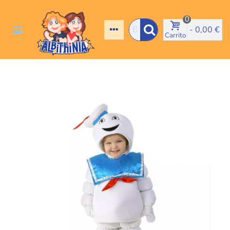
0
-
0,00 €
Carrito