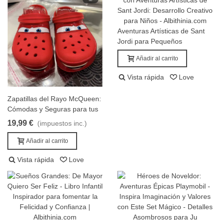
crea una parrilla de salida que no falla en cumples ni fines de
semana.,Cars: juguetes y regalos | Albithinia,Coches, pistas y
accesorios de Cars. Monta tu circuito y cómpralo hoy.,cars,
Aventuras Artísticas de Sant
coches juguete, pistas, die-cast, mochilas,cars,cars-
Añadir al carrito
Jordi para Pequeños
albithinia.webp,,,,,,,,,,,,,,,,,,,
Exploradores
Añadir al carrito
Vista rápida
Love
Zapatillas del Rayo McQueen:
Añadir al carrito
Cómodas y Seguras para tus
Aventuras
19,99 €
(impuestos inc.)
Añadir al carrito
Vista rápida
Love