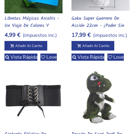
Libretas Mágicas Arcoíris -
Goku Super Guerrero De
Añadir Al Carrito
Añadir Al Carrito
Un Viaje De Colores Y
Acción 22cm - ¡Poder Sin
Creatividad
Límites!
4,99 €
17,99 €
(impuestos inc.)
(impuestos inc.)
Añadir Al Carrito
Añadir Al Carrito
Vista Rápida
Love
Vista Rápida
Love