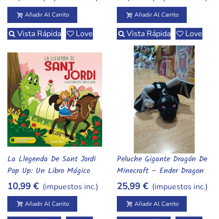
Añadir Al Carrito
Añadir Al Carrito
Vista Rápida
Love
Vista Rápida
Love
La Llegenda De Sant Jordi
Peluche Gigante Dragón De
Añadir Al Carrito
Añadir Al Carrito
Pop Up: Un Libro Mágico
Minecraft – Ender Dragon
65 Cm
10,99 €
25,99 €
(impuestos inc.)
(impuestos inc.)
Añadir Al Carrito
Añadir Al Carrito