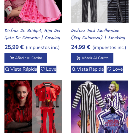
Disfraz De Bridget, Hija Del
Disfraz Jack Skellington
Añadir Al Carrito
Añadir Al Carrito
Gato De Cheshire | Cosplay
(Rey Calabaza) | Smoking
Estilo 'Los Descendientes'
De Rayas De El Extraño
25,99 €
24,99 €
(impuestos inc.)
(impuestos inc.)
Mundo De Jack
Añadir Al Carrito
Añadir Al Carrito
Vista Rápida
Love
Vista Rápida
Love