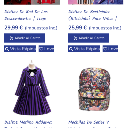
Disfraz De Red De Los
Disfraz De Beetlejuice
Añadir Al Carrito
Añadir Al Carrito
Descendientes | Traje
(Bitelchús) Para Niños |
Rocker De La Hija De La
Traje De Rayas Blanco Y
29,99 €
25,99 €
(impuestos inc.)
(impuestos inc.)
Reina De Corazones
Negro Infantil
Añadir Al Carrito
Añadir Al Carrito
Vista Rápida
Love
Vista Rápida
Love
Disfraz Merlina Addams:
Mochilas De Series Y
Añadir Al Carrito
Añadir Al Carrito