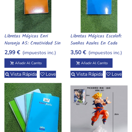
Libretas Mágicas Enri
Libretas Mágicas Escolofi:
Añadir Al Carrito
Añadir Al Carrito
Naranja A5: Creatividad Sin
Sueños Azules En Cada
Límites
Página A5
2,99 €
3,50 €
(impuestos inc.)
(impuestos inc.)
Añadir Al Carrito
Añadir Al Carrito
Vista Rápida
Love
Vista Rápida
Love