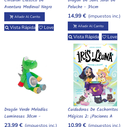
Cinturón Elástico De
Dragón De Sant Jordi De
Añadir Al Carrito
Añadir Al Carrito
Aventura Medieval Negro
Peluche - 34cm
65cm
14,99 €
(impuestos inc.)
Añadir Al Carrito
Añadir Al Carrito
Vista Rápida
Love
Vista Rápida
Love
Dragón Verde Melodías
Cuidadoras De Cachorritos
Añadir Al Carrito
Añadir Al Carrito
Luminosas 30cm -
Mágicos 2: ¡Pociones A
¡Personalízalo A Tu Gusto!
Montones! - Iris Y Luna
23,99 €
10,99 €
(impuestos inc.)
(impuestos inc.)