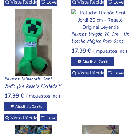
Vista Rápida
Love
Vista Rápida
Love
Peluche Dragón 20 Cm - Un
Añadir Al Carrito
Detalle Mágico Para Sant
Jordi
17,99 €
(impuestos inc.)
Añadir Al Carrito
Vista Rápida
Love
Peluche Minecraft Sant
Añadir Al Carrito
Jordi: ¡Un Regalo Pixelado Y
Legendario!
17,99 €
(impuestos inc.)
Añadir Al Carrito
Vista Rápida
Love