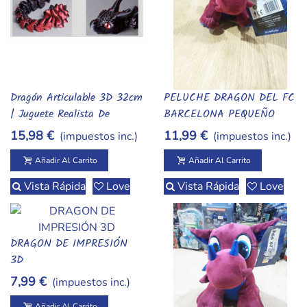
Dragón Articulable 3D 32cm
PELUCHE DRAGON DEL FC
Añadir Al Carrito
Añadir Al Carrito
| Juguete Realista De
BARCELONA PEQUEÑO
Fantasía Para Niños
15,98 €
11,99 €
(impuestos inc.)
(impuestos inc.)
Añadir Al Carrito
Añadir Al Carrito
Vista Rápida
Love
Vista Rápida
Love
DRAGON DE IMPRESIÓN
Añadir Al Carrito
3D
7,99 €
(impuestos inc.)
Añadir Al Carrito