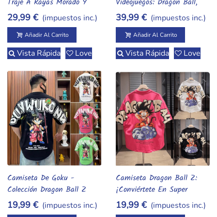
Traje A Rayas Morado Y
Videojuegos: Dragon Ball,
Negro | Edición Exclusiva
Naruto, Zelda, Baby Yoda Y
29,99 €
39,99 €
(impuestos inc.)
(impuestos inc.)
Para Halloween Y Carnaval
Más
Añadir Al Carrito
Añadir Al Carrito
Vista Rápida
Love
Vista Rápida
Love
Camiseta De Goku -
Camiseta Dragon Ball Z:
Añadir Al Carrito
Añadir Al Carrito
Colección Dragon Ball Z
¡Conviértete En Super
Saiyajin!
19,99 €
19,99 €
(impuestos inc.)
(impuestos inc.)