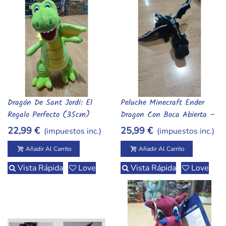
Dragón De Sant Jordi: El
Peluche Minecraft Ender
Añadir Al Carrito
Añadir Al Carrito
Regalo Perfecto (35cm)
Dragon Con Boca Abierta –
Juguete Oficial
22,99 €
25,99 €
(impuestos inc.)
(impuestos inc.)
Añadir Al Carrito
Añadir Al Carrito
Vista Rápida
Love
Vista Rápida
Love