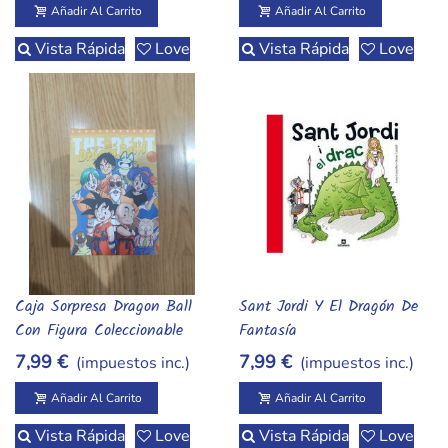
Añadir Al Carrito
Añadir Al Carrito
Vista Rápida
Love
Vista Rápida
Love
Caja Sorpresa Dragon Ball
Sant Jordi Y El Dragón De
Añadir Al Carrito
Añadir Al Carrito
Con Figura Coleccionable
Fantasía
7,99 €
7,99 €
(impuestos inc.)
(impuestos inc.)
Añadir Al Carrito
Añadir Al Carrito
Vista Rápida
Love
Vista Rápida
Love