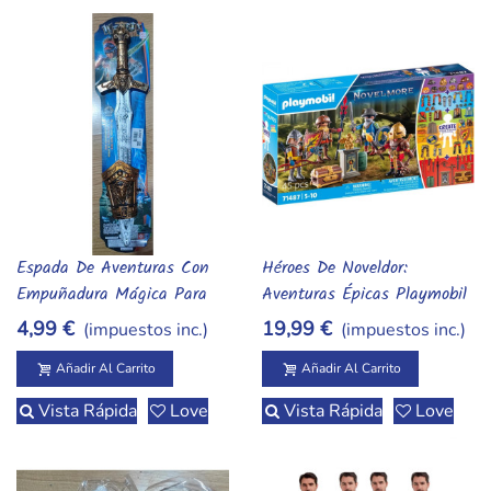
Espada De Aventuras Con
Héroes De Noveldor:
Añadir Al Carrito
Añadir Al Carrito
Empuñadura Mágica Para
Aventuras Épicas Playmobil
Pequeños Héroes
4,99 €
19,99 €
(impuestos inc.)
(impuestos inc.)
Añadir Al Carrito
Añadir Al Carrito
Vista Rápida
Love
Vista Rápida
Love