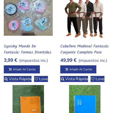
Squishy Mundo De
Caballero Medieval Fantasía:
Añadir Al Carrito
Añadir Al Carrito
Fantasía: Formas Divertidas
Conjunto Completo Para
Para Pequeñas Aventuras
Aventuras En Tallas S A
3,99 €
49,99 €
(impuestos inc.)
(impuestos inc.)
XXL
Añadir Al Carrito
Añadir Al Carrito
Vista Rápida
Love
Vista Rápida
Love