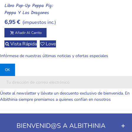
Libro Pop-Up Peppa Pig:
Añadir Al Carrito
Peppa Y Los Dragones
6,95 €
(impuestos inc.)
Añadir Al Carrito
Vista Rápida
Love
Infórmese de nuestras últimas noticias y ofertas especiales
Únete al newsletter y llévate un descuento exclusivo de bienvenida. En
Albithinia siempre premiamos a quienes confían en nosotros
BIENVENID@S A ALBITHINIA