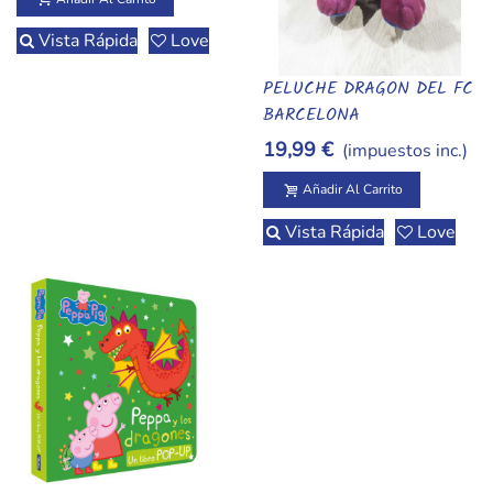
Vista Rápida
Love
PELUCHE DRAGON DEL FC
Añadir Al Carrito
BARCELONA
19,99 €
(impuestos inc.)
Añadir Al Carrito
Vista Rápida
Love