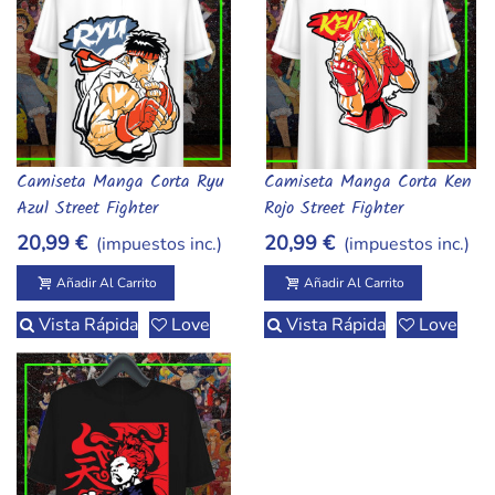
Albithinia,Camisetas, tazas y de Street Fighter. Estrena
combo y compra ahora.,street fighter, camisetas, tazas,
merchandising, retro,street-fighter,street-fighter-
albithinia.webp,,,,,,,,,,,,,,,,,,,
Camiseta Manga Corta Ryu
Camiseta Manga Corta Ken
Añadir Al Carrito
Añadir Al Carrito
Azul Street Fighter
Rojo Street Fighter
20,99 €
20,99 €
(impuestos inc.)
(impuestos inc.)
Añadir Al Carrito
Añadir Al Carrito
Vista Rápida
Love
Vista Rápida
Love