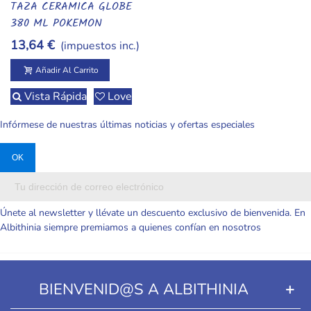
TAZA CERAMICA GLOBE
Añadir Al Carrito
380 ML POKEMON
PIKACHU EN CAJA
13,64 €
(impuestos inc.)
REGALO
Añadir Al Carrito
Vista Rápida
Love
Infórmese de nuestras últimas noticias y ofertas especiales
Únete al newsletter y llévate un descuento exclusivo de bienvenida. En
Albithinia siempre premiamos a quienes confían en nosotros
BIENVENID@S A ALBITHINIA