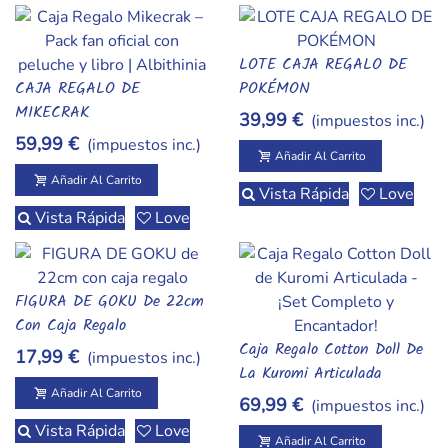
LOTE CAJA REGALO DE
Añadir Al Carrito
CAJA REGALO DE
POKÉMON
Añadir Al Carrito
MIKECRAK
39,99 €
(impuestos inc.)
59,99 €
(impuestos inc.)
Añadir Al Carrito
Añadir Al Carrito
Vista Rápida
Love
Vista Rápida
Love
FIGURA DE GOKU De 22cm
Añadir Al Carrito
Con Caja Regalo
Caja Regalo Cotton Doll De
17,99 €
(impuestos inc.)
Añadir Al Carrito
La Kuromi Articulada
Añadir Al Carrito
69,99 €
(impuestos inc.)
Vista Rápida
Love
Añadir Al Carrito