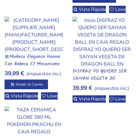
Vista Rápida
Love
🎀Muñeca Elegance Hanne
Añadir Al Carrito
Con Rebeca C/ Mecanismo
Risa 28cm EN CAJA
DISFRAZ YO QUIERO SER
39,99 €
(impuestos inc.)
Vista Rápida
REGALO
SAIYAN VEGETA DE
DRAGON BALL EN CAJA
Añadir Al Carrito
39,99 €
(impuestos inc.)
REGALO
Vista Rápida
Love
Vista Rápida
Love