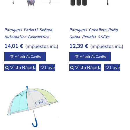
Paraguas Perletti Señora
Paraguas Caballero Puño
Añadir Al Carrito
Añadir Al Carrito
Automatico Geometrico
Goma Perletti 56Cm
85Cm Diametro 104Cm
Diametro 96Cm Surtido A
14,01 €
12,39 €
(impuestos inc.)
(impuestos inc.)
Surtido A Elegir 1
Elegir 1
Añadir Al Carrito
Añadir Al Carrito
Vista Rápida
Love
Vista Rápida
Love