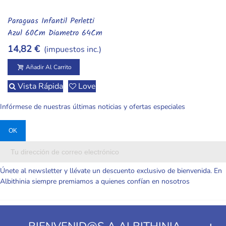
Paraguas Infantil Perletti
Añadir Al Carrito
Azul 60Cm Diametro 64Cm
14,82 €
(impuestos inc.)
Añadir Al Carrito
Vista Rápida
Love
Infórmese de nuestras últimas noticias y ofertas especiales
Únete al newsletter y llévate un descuento exclusivo de bienvenida. En
Albithinia siempre premiamos a quienes confían en nosotros