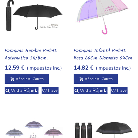
bajo cualquier nube.,Perletti: paraguas y accesorios |
Albithinia,Paraguas plegables y automáticos Perletti.
Elige diseño y cómpralo hoy.,perletti, paraguas, accesorios
lluvia, plegable, automatico,perletti,perletti-
albithinia.webp,,,,,,,,,,,,,,,,,,,
Paraguas Hombre Perletti
Paraguas Infantil Perletti
Añadir Al Carrito
Añadir Al Carrito
Automatico 54/8cm.
Rosa 60Cm Diametro 64Cm
12,59 €
14,82 €
(impuestos inc.)
(impuestos inc.)
Añadir Al Carrito
Añadir Al Carrito
Vista Rápida
Love
Vista Rápida
Love