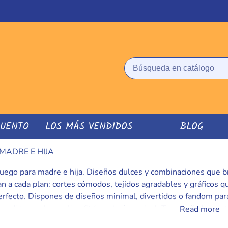
CUENTO
LOS MÁS VENDIDOS
BLOG
MADRE E HIJA
uego para madre e hija. Diseños dulces y combinaciones que br
n a cada plan: cortes cómodos, tejidos agradables y gráficos qu
erfecto. Dispones de diseños minimal, divertidos o fandom par
 medidas reales y elige fit (regular/oversize). Truco: añade una
Read more
avado mantienen color y estampado como nuevos. Un detalle que