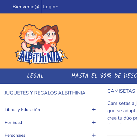
Bienvenid@
Login
LEGAL
HASTA EL 80% DE DES
CAMISETAS 
JUGUETES Y REGALOS ALBITHINIA
Camisetas a j
Libros y Educación
que se adapta
crea tu dúo p
Por Edad
de tallas con
consejos de l
Personajes