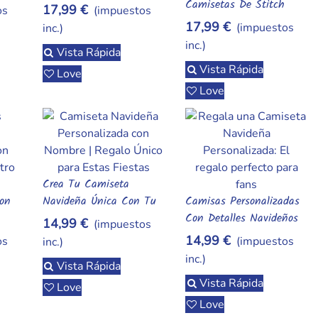
Camisetas De Stitch
17,99 €
os
(impuestos
Personalizadas
17,99 €
(impuestos
inc.)
inc.)
Vista Rápida
Vista Rápida
Love
Love
Crea Tu Camiseta
Añadir Al Carrito
Con
Navideña Única Con Tu
Camisas Personalizadas
Añadir Al Carrito
Nombre
Con Detalles Navideños
14,99 €
(impuestos
Y Tus Personajes
14,99 €
os
(impuestos
inc.)
Favoritos – ¡Incluye Tu
inc.)
Vista Rápida
Nombre O Frase
Vista Rápida
Especial!
Love
Love