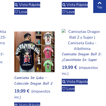
Vista Rápida
Vista Rápida
Top
Love
Love
25-
Camiseta Dragon Ball Z:
Añadir Al Carrito
o
¡Conviértete En Super
os
Saiyajin!
19,99 €
(impuestos
inc.)
Camiseta De Goku -
Añadir Al Carrito
Vista Rápida
Colección Dragon Ball Z
Love
19,99 €
(impuestos
inc.)
Vista Rápida