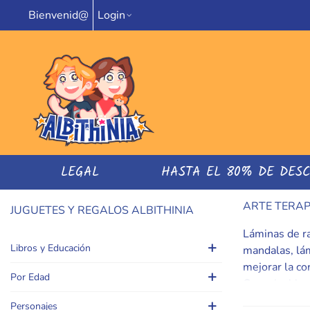
Bienvenid@
Login
LEGAL
HASTA EL 80% DE DES
ARTE TERAP
JUGUETES Y REGALOS ALBITHINIA
Láminas de ra
Libros y Educación
mandalas, lám
mejorar la con
Por Edad
Consejo: bloc
recomendacion
Personajes