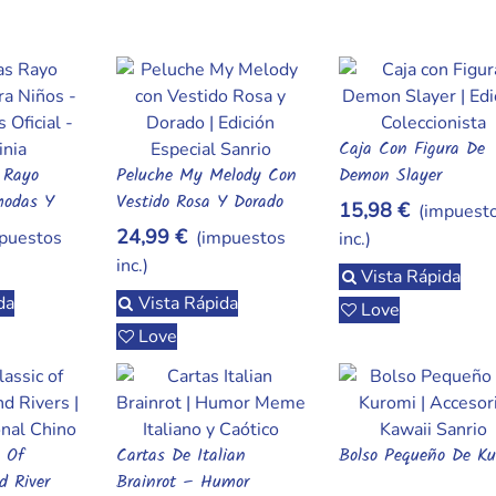
Caja Con Figura De
Añadir Al Carrito
l Rayo
Peluche My Melody Con
Demon Slayer
rito
Añadir Al Carrito
modas Y
Vestido Rosa Y Dorado
15,98 €
(impuest
Tus
24,99 €
puestos
(impuestos
inc.)
inc.)
Vista Rápida
da
Vista Rápida
Love
Love
c Of
Cartas De Italian
Bolso Pequeño De Ku
rito
Añadir Al Carrito
Añadir Al Carrito
d River
Brainrot – Humor