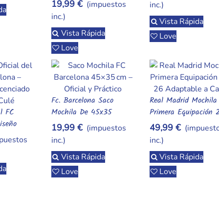
Del Calamar 2
19,99 €
(impuestos
inc.)
da
inc.)
Vista Rápida
Vista Rápida
Love
Love
Fc. Barcelona Saco
Real Madrid Mochila
Añadir Al Carrito
Añadir Al Carrito
al FC
Mochila De 45x35
Primera Equipación 
da
iseño
26 Adaptable A Carr
19,99 €
49,99 €
(impuestos
(impuest
 Escudo Del
puestos
inc.)
inc.)
Vista Rápida
Vista Rápida
da
Love
Love