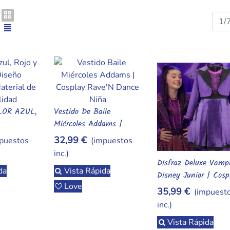
la oficina.,Arte terapia y láminas de rascar | Albithinia,Cuadern
brelo!,arte terapia, rascar, mandalas, antiestrés, creatividad,ar
1/
,,,,,,,,,,,,,,,,,
LOR AZUL,
Vestido De Baile
rito
Añadir Al Carrito
Miércoles Addams |
Cosplay Rave'N Dance
32,99 €
puestos
(impuestos
Negro Para Niña |
inc.)
Halloween
Disfraz Deluxe Vampi
Añadir Al Carrito
da
Vista Rápida
Disney Junior | Cosp
Love
Niña
35,99 €
(impuest
inc.)
Vista Rápida