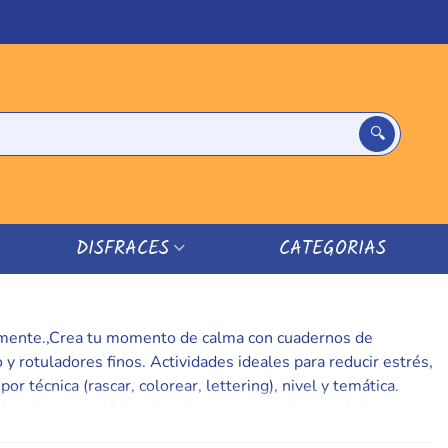
DISFRACES
CATEGORIAS
 la mente.,Crea tu momento de calma con cuadernos de
y rotuladores finos. Actividades ideales para reducir estrés,
or técnica (rascar, colorear, lettering), nivel y temática.
 perfecto. Las fichas detallan gramaje, número de hojas y
quier pausa en un pequeño retiro creativo y luce tus obras