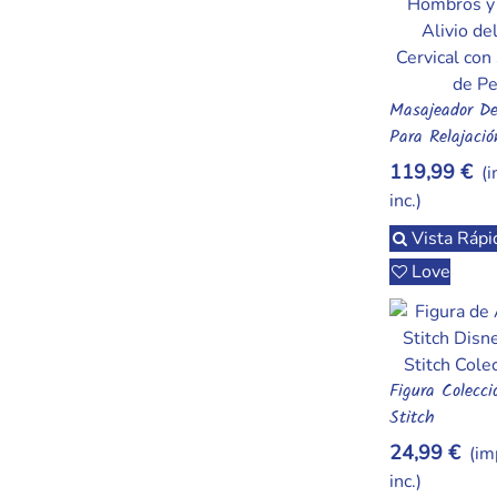
Masajeador De
Añadir Al Car
Para Relajaci
119,99 €
(
inc.)
Vista Rápi
Love
Figura Colecci
Añadir Al Car
Stitch
24,99 €
(im
inc.)