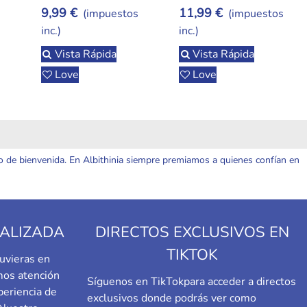
9,99 €
11,99 €
s
(impuestos
(impuestos
inc.)
inc.)
Vista Rápida
Vista Rápida
Love
Love
o de bienvenida. En Albithinia siempre premiamos a quienes confían en
ALIZADA
DIRECTOS EXCLUSIVOS EN
TIKTOK
uvieras en
emos atención
Síguenos en TikTok
para acceder a directos
periencia de
exclusivos donde podrás ver como