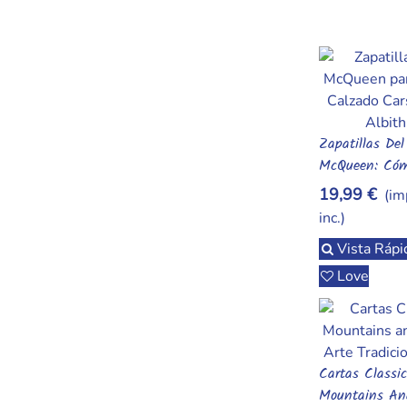
Zapatillas De
Añadir Al Car
McQueen: Có
Seguras Para 
19,99 €
(im
Aventuras
inc.)
Vista Rápi
Love
Cartas Classi
Añadir Al Car
Mountains An