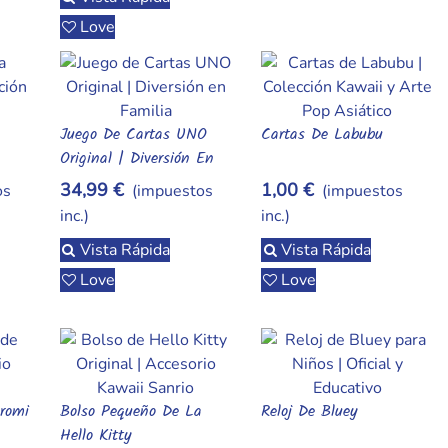
Love
Juego De Cartas UNO
Cartas De Labubu
Añadir Al Carrito
Añadir Al Carrito
Original | Diversión En
Familia
34,99 €
1,00 €
os
(impuestos
(impuestos
inc.)
inc.)
Vista Rápida
Vista Rápida
Love
Love
romi
Bolso Pequeño De La
Reloj De Bluey
Añadir Al Carrito
Añadir Al Carrito
Hello Kitty