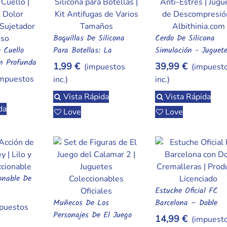
Boquillas De Silicona
Cerdo De Silicona
Añadir Al Carrito
Añadir Al Carrito
 Cuello
Para Botellas: La
Simulación - Juguet
rito
ón Profunda
Solución Al Típico
Descompresión Anti-
1,99 €
39,99 €
(impuestos
(impuest
Problema De Pérdida
Estrés
impuestos
inc.)
inc.)
Vista Rápida
Vista Rápida
da
Love
Love
onable De
rito
Estuche Oficial FC
Añadir Al Carrito
Muñecos De Los
Barcelona – Doble
puestos
Añadir Al Carrito
Personajes De El Juego
Cremallera
14,99 €
(impuest