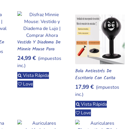
 En
Vestido Y Diadema De
Añadir Al Carrito
Minnie Mouse Para
os
l
Cosplay
24,99 €
(impuestos
inc.)
Bola Antiestrés De
Añadir Al Carrito
Vista Rápida
Escritorio Con Carita
Love
Sonriente
17,99 €
(impuestos
inc.)
Vista Rápida
Love