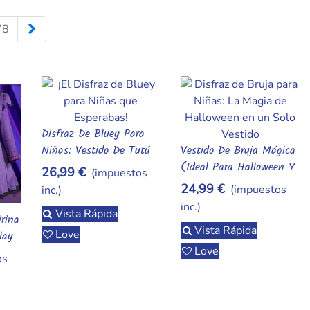
os de mandalas y láminas de rascar. Crea, relájate y luce tus
te-terapia-rascar,arte-terapia-rascar-
Siguiente
78
Disfraz De Bluey Para
Añadir Al Carrito
Niñas: Vestido De Tutú
Vestido De Bruja Mágica
Añadir Al Carrito
Mágico - Ideal Para
(Ideal Para Halloween Y
26,99 €
(impuestos
Halloween, Carnaval Y
Fiestas)
24,99 €
(impuestos
inc.)
Fiestas De Cumpleaños
inc.)
Vista Rápida
rina
Vista Rápida
Love
lay
Love
os