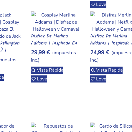
Love
Disfraz De Merlina
Disfraz De Merlina
Añadir Al Carrito
Añadir Al Carrito
kellington
Addams | Inspirado En
Addams | Inspirado
rito
) |
La Serie De Netflix |
La Serie De Netflix |
29,99 €
24,99 €
(impuestos
(impuest
ayas De El
Halloween Y Carnaval
Halloween Y Carnava
puestos
inc.)
inc.)
o De Jack
Vista Rápida
Vista Rápida
da
Love
Love