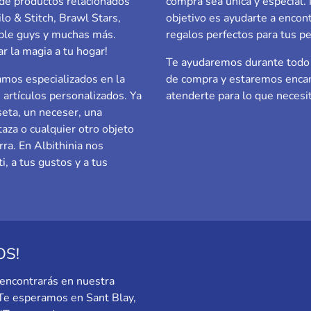
de productos relacionados
compra sea única y especial.
ilo & Stitch, Brawl Stars,
objetivo es ayudarte a encont
le guys
y muchas más.
regalos perfectos para tus p
ar la magia a tu hogar!
Te ayudaremos durante todo 
mos especializados en la
de compra y estaremos enca
e artículos personalizados. Ya
atenderte para lo que necesi
eta, un neceser, una
taza o cualquier otro objeto
rra. En Albithinia nos
i, a tus gustos y a tus
OS!
encontrarás en nuestra
. Te esperamos en
Sant Blay,