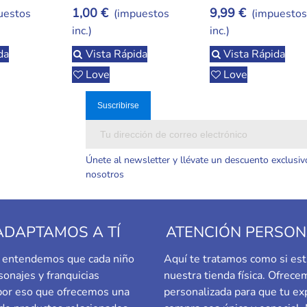
Caótico Con Sabor
1,00 €
9,99 €
uestos
(impuestos
(impuesto
Italiano
inc.)
inc.)
da
Vista Rápida
Vista Rápida
Love
Love
Únete al newsletter y llévate un descuento exclusiv
nosotros
ADAPTAMOS A TÍ
ATENCIÓN PERSON
a, entendemos que cada niño
Aquí te tratamos como si est
sonajes y franquicias
nuestra tienda física. Ofrec
 por eso que ofrecemos una
personalizada para que tu ex