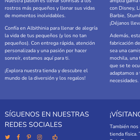
Nuestra pasión es llevar sonrisas a los
amplia gama 
rostros más pequeños y llenar sus vidas
con Disney, L
de momentos inolvidables.
Barbie,
Stumb
¡Déjanos llev
Confía en Albithinia para llenar de alegría
la vida de tus pequeños (y los no tan
Además, esta
pequeños). Con entrega rápida, atención
fabricación d
personalizada y una pasión por hacer
sea una camis
sonreír, estamos aquí para ti.
mochila, una 
que se te ocu
¡Explora nuestra tienda y descubre el
adaptamos a t
mundo de la diversión y los regalos!
necesidades.
SÍGUENOS EN NUESTRAS
¡VÍSITAN
REDES SOCIALES
También nos 
tienda física