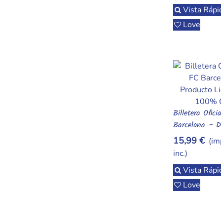
Vista Rápi
Love
Billetera Ofici
Vista Rápi
Barcelona – D
Exclusivo Con
15,99 €
(im
Club
inc.)
Vista Rápi
Love