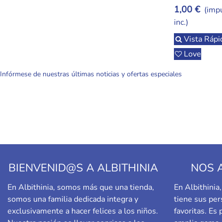
1,00 €
(imp
inc.)
Vista Rápi
Love
Infórmese de nuestras últimas noticias y ofertas especiales
BIENVENID@S A ALBITHINIA
NOS 
En Albithinia, somos más que una tienda,
En Albithini
somos una familia dedicada integra y
tiene sus per
exclusivamente a hacer felices a los niños.
favoritas. Es