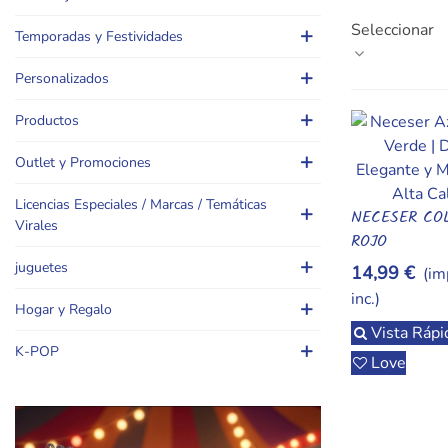
en casa o en 
Seleccionar
obras. ¡Descú
Temporadas y Festividades
albithinia.webp,,
Personalizados
Productos
Outlet y Promociones
Licencias Especiales / Marcas / Temáticas
NECESER CO
Virales
Añadir Al Car
ROJO
juguetes
14,99 €
(im
inc.)
Hogar y Regalo
Vista Rápi
K-POP
Love