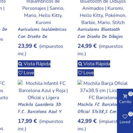
e De
Auriculares Inalámbricos
Auriculares Bluetooth
Añadir Al Carrito
Añadir Al Carrito
Con Diseño De
Con Diseño De Dibujos
os
Personajes: Sanrio, Mario
Animados: Kuromi, Hello
23,99 €
24,99 €
(impuestos
(impuestos
Y Más
Kitty, Stitch Y Más
inc.)
inc.)
Vista Rápida
Vista Rápida
Love
Love
0
Carrito
Mochila Guarderia 3D
Mochila FC Barcelona
Añadir Al Carrito
Añadir Al Carrito
F.C. Barcelona Azul Y
Oficial 37x38,5 Cm –
0
Granate
Producto Licenciado
17,99 €
42,99 €
(impuestos
(impuestos
Loved
os
inc.)
inc.)