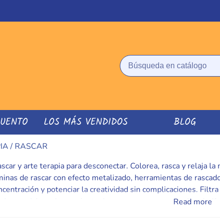
CUENTO
LOS MÁS VENDIDOS
BLOG
IA / RASCAR
scar y arte terapia para desconectar. Colorea, rasca y relaja
inas de rascar con efecto metalizado, herramientas de rascado 
centración y potenciar la creatividad sin complicaciones. Filtra p
 de mandalas + herramienta de rascar + marco = regalo mindful
Read more
es de uso para un resultado limpio y duradero. Convierte cual