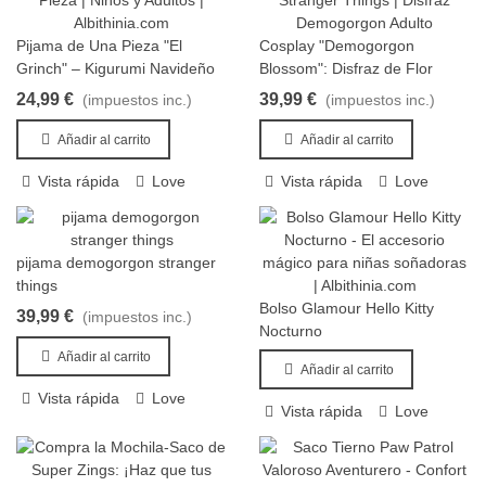
para noches de peli, fines de semana tranquilos y fotos en
familia. Estrena confort con estilo fan y conviértelo en tu uniforme
Pijama de Una Pieza "El
Cosplay "Demogorgon
de descanso favorito.,Pijamas Onesie para todas las edades |
Añadir al carrito
Añadir al carrito
Grinch" – Kigurumi Navideño
Blossom": Disfraz de Flor
Albithinia,Onesies y pijamas suaves de personajes. Guía de tallas
Ultra Suave para Niños y
Devoradora de Hombres –
24,99 €
39,99 €
y envío rápido. ¡Elige el tuyo!,pijama, onesie, invierno,
(impuestos inc.)
(impuestos inc.)
Adultos
Edición Upside Down
personajes, calcetines,pijama-onesie,pijama-onesie-
Añadir al carrito
Añadir al carrito
albithinia.webp,,,,,,,,,,,,,,,,,,,
Vista rápida
Love
Vista rápida
Love
pijama demogorgon stranger
Añadir al carrito
things
Bolso Glamour Hello Kitty
39,99 €
(impuestos inc.)
Añadir al carrito
Nocturno
Añadir al carrito
Añadir al carrito
Vista rápida
Love
Vista rápida
Love