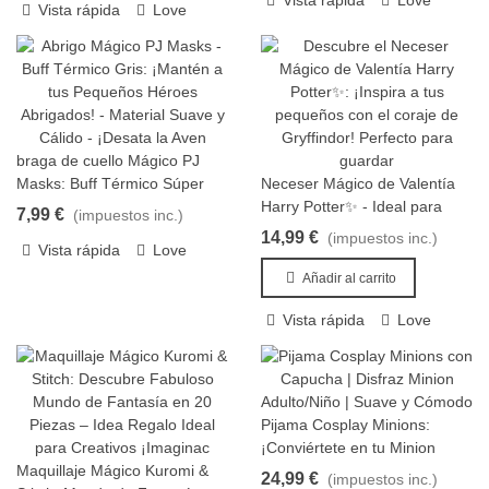
Vista rápida
Love
Vista rápida
Love
braga de cuello Mágico PJ
Vista rápida
Masks: Buff Térmico Súper
Neceser Mágico de Valentía
Añadir al carrito
Héroes Gris
Harry Potter✨ - Ideal para
7,99 €
(impuestos inc.)
Pequenos Magos y Brujas
14,99 €
(impuestos inc.)
Vista rápida
Love
Añadir al carrito
Vista rápida
Love
Pijama Cosplay Minions:
Añadir al carrito
¡Conviértete en tu Minion
Maquillaje Mágico Kuromi &
favorito!
24,99 €
(impuestos inc.)
Añadir al carrito