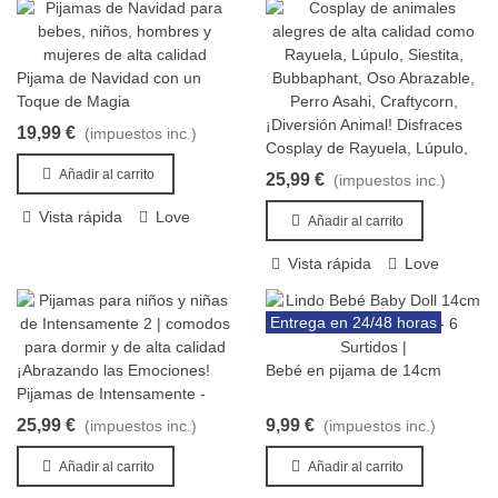
Pijama de Navidad con un
Añadir al carrito
Toque de Magia
¡Diversión Animal! Disfraces
19,99 €
(impuestos inc.)
Añadir al carrito
Cosplay de Rayuela, Lúpulo,
Siestita y Amigos
Añadir al carrito
25,99 €
(impuestos inc.)
Vista rápida
Love
Añadir al carrito
Vista rápida
Love
Entrega en 24/48 horas
¡Abrazando las Emociones!
Bebé en pijama de 14cm
Añadir al carrito
Añadir al carrito
Pijamas de Intensamente -
Pijamas de Intensamente:
25,99 €
9,99 €
(impuestos inc.)
(impuestos inc.)
¡Dulces Sueños con Alegría!
Añadir al carrito
Añadir al carrito