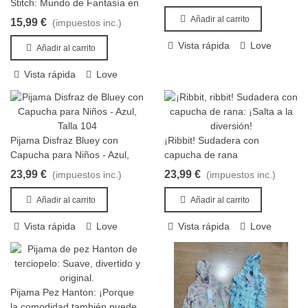
Stitch: Mundo de Fantasía en
20 Piezas
Añadir al carrito
15,99 €
(impuestos inc.)
Vista rápida
Love
Añadir al carrito
Vista rápida
Love
Pijama Disfraz Bluey con
¡Ribbit! Sudadera con
Añadir al carrito
Añadir al carrito
Capucha para Niños - Azul,
capucha de rana
Talla 104
23,99 €
23,99 €
(impuestos inc.)
(impuestos inc.)
Añadir al carrito
Añadir al carrito
Vista rápida
Love
Vista rápida
Love
Pijama Pez Hanton: ¡Porque
Añadir al carrito
la comodidad también puede