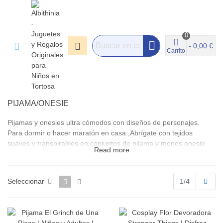
0
-
0,00 €
Carrito
PIJAMA/ONESIE
Pijamas y onesies ultra cómodos con diseños de personajes.
Para dormir o hacer maratón en casa.,Abrígate con tejidos
suaves y transpirables en conjuntos de pijama y monos onesie
Read more
con cremallera o botones. Hay modelos para peques y adultos,
con capucha, bolsillos canguro y puños elásticos que no
molestan. Filtra por talla, temporada (verano/invierno) y licencia
Sigu
Seleccionar
1/4
para acertar. Consejo: añade calcetines antideslizantes y una
taza térmica para un kit de relax completo. Las fichas incluyen
medidas reales, composición y cuidados para mantener el color
como nuevo. Envío rápido y presentación lista para regalo. Ideal