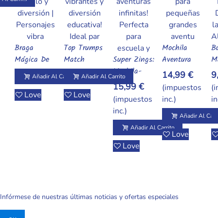
Braga
Top Trumps
Mochila
B
Añadir Al Carrito
Añadir Al Carrito
Añadir Al Carrito
Mágica De
Match
Super Zings:
Aventura
M
Añadir Al Carrito
Cuello Super
Aventura
Mochila-
Infantil De
B
14,99 €
9
Añadir Al Carrito
Añadir Al Carrito
Zings:
Superzings
Saco De
SuperZings:
Cu
15,99 €
(impuestos
(
Aventura Y
Héroes Para
Pow Corn
T
Love
Love
(impuestos
inc.)
in
Calidez
Pequeños
Vs Sugar
S
inc.)
Aventureros
Rush 30cm
Pr
Añadir Al Carr
Di
Añadir Al Carrito
Love
P
Love
P
H
Infórmese de nuestras últimas noticias y ofertas especiales