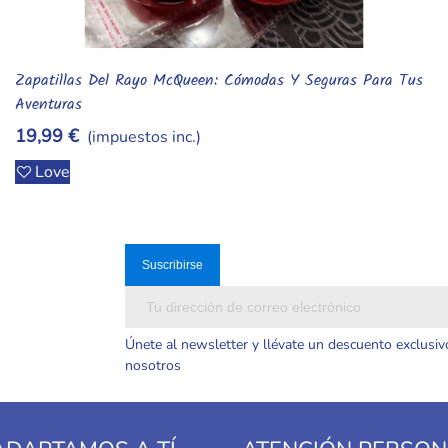
Sudadera Crop Top De Demon Hunters KPop - Orejas De
Añadir Al Carrito
Gato
23,99 €
(impuestos inc.)
Love
Únete al newsletter y llévate un descuento exclusiv
nosotros