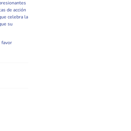
presionantes
tas de acción
que celebra la
 que su
 favor