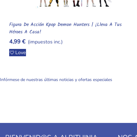
Zapatillas Del Rayo McQueen: Cómodas Y Seguras Para Tus
Añadir Al Carrito
Aventuras
19,99 €
(impuestos inc.)
Love
Infórmese de nuestras últimas noticias y ofertas especiales