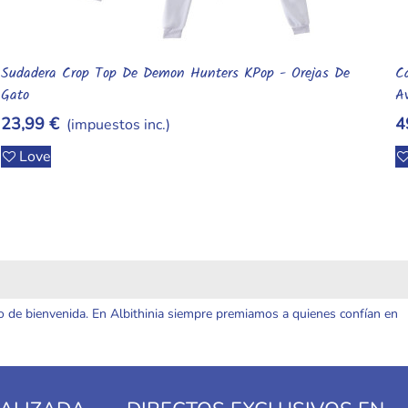
Caballero Medieval Fantasía: Conjunto Completo Para
M
Añadir Al Carrito
Aventuras En Tallas S A XXL
E
49,99 €
(impuestos inc.)
Love
o de bienvenida. En Albithinia siempre premiamos a quienes confían en