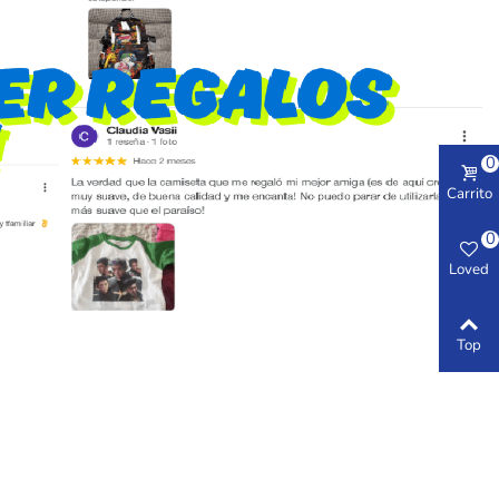
0
Carrito
0
Loved
Top