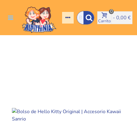
0
-
0,00 €
Carrito