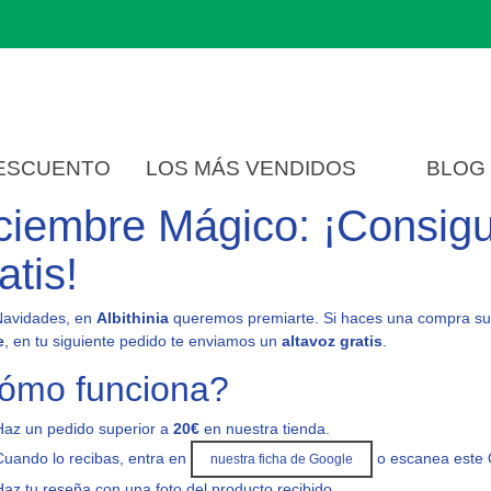
DESCUENTO
LOS MÁS VENDIDOS
BLOG
ciembre Mágico: ¡Consigu
atis!
Navidades, en
Albithinia
queremos premiarte. Si haces una compra su
e
, en tu siguiente pedido te enviamos un
altavoz gratis
.
ómo funciona?
Haz un pedido superior a
20€
en nuestra tienda.
Cuando lo recibas, entra en
o escanea este
nuestra ficha de Google
Haz tu reseña con una foto del producto recibido.