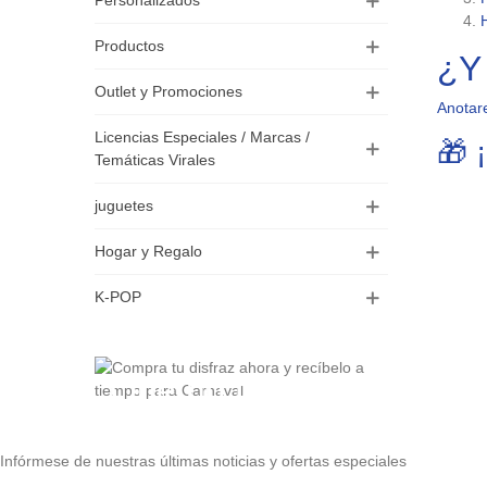
Personalizados
Productos
¿Y
Outlet y Promociones
Anotare
Licencias Especiales / Marcas /
🎁 
Temáticas Virales
juguetes
Hogar y Regalo
K-POP
Que no te pille el
Carnaval
Infórmese de nuestras últimas noticias y ofertas especiales
Disfraces para niños y adultos · Llega