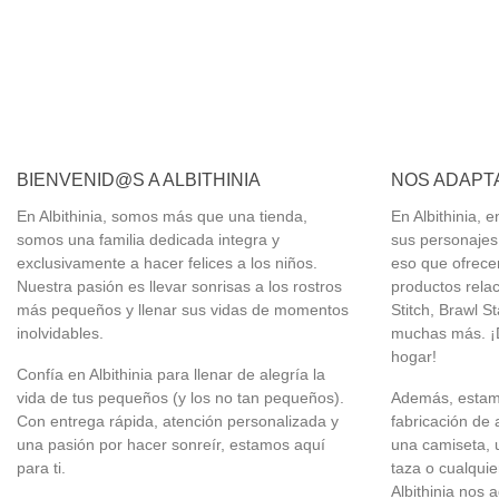
a tiempo si compras hoy
Ver disfraces
BIENVENID@S A ALBITHINIA
NOS ADAPTA
En Albithinia, somos más que una tienda,
En Albithinia,
somos una familia dedicada integra y
sus personajes 
exclusivamente a hacer felices a los niños.
eso que ofrec
Nuestra pasión es llevar sonrisas a los rostros
productos relac
más pequeños y llenar sus vidas de momentos
Stitch, Brawl S
inolvidables.
muchas más. ¡D
hogar!
Confía en Albithinia para llenar de alegría la
vida de tus pequeños (y los no tan pequeños).
Además, estamo
Con entrega rápida, atención personalizada y
fabricación de 
una pasión por hacer sonreír, estamos aquí
una camiseta, 
para ti.
taza o cualquie
Albithinia nos 