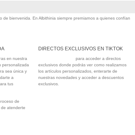
vo de bienvenida. En Albithinia siempre premiamos a quienes confían
DA
DIRECTOS EXCLUSIVOS EN TIKTOK
ras en nuestra
Síguenos en TikTok
para acceder a directos
n personalizada
exclusivos donde podrás ver como realizamos
ra sea única y
los artículos personalizados, enterarte de
udarte a
nuestras novedades y acceder a descuentos
ara tus
exclusivos.
proceso de
 de atenderte