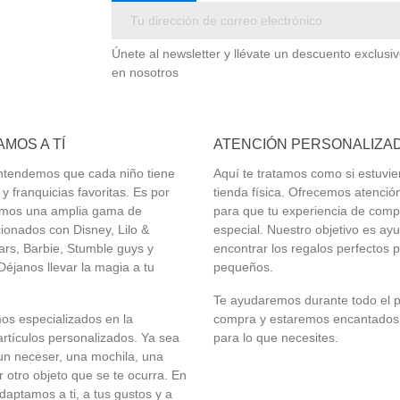
Únete al newsletter y llévate un descuento exclusi
en nosotros
MOS A TÍ
ATENCIÓN PERSONALIZA
 entendemos que cada niño tiene
Aquí te tratamos como si estuvie
y franquicias favoritas. Es por
tienda física. Ofrecemos atenció
emos una amplia gama de
para que tu experiencia de comp
ionados con Disney, Lilo &
especial. Nuestro objetivo es ay
tars, Barbie,
Stumble guys
y
encontrar los regalos perfectos p
éjanos llevar la magia a tu
pequeños.
Te ayudaremos durante todo el 
s especializados en la
compra y estaremos encantados
artículos personalizados. Ya sea
para lo que necesites.
un neceser, una mochila, una
r otro objeto que se te ocurra. En
adaptamos a ti, a tus gustos y a