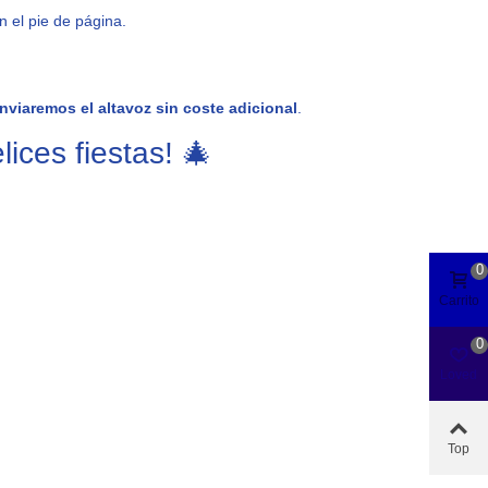
 el pie de página.
enviaremos el altavoz sin coste adicional
.
lices fiestas! 🎄
0
Carrito
0
Loved
Top