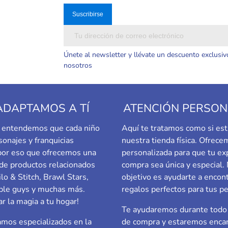
Únete al newsletter y llévate un descuento exclusiv
nosotros
ADAPTAMOS A TÍ
ATENCIÓN PERSON
a, entendemos que cada niño
Aquí te tratamos como si est
sonajes y franquicias
nuestra tienda física. Ofrec
 por eso que ofrecemos una
personalizada para que tu ex
de productos relacionados
compra sea única y especial.
ilo & Stitch, Brawl Stars,
objetivo es ayudarte a encont
le guys
y muchas más.
regalos perfectos para tus p
ar la magia a tu hogar!
Te ayudaremos durante todo 
mos especializados en la
de compra y estaremos enca