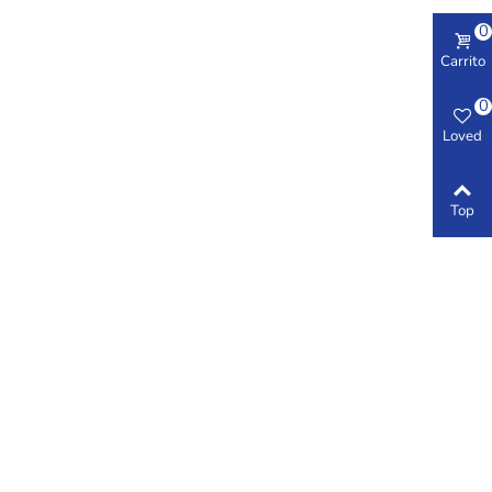
0
Carrito
0
Loved
Top