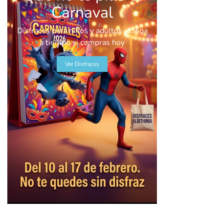
Carnaval
Disfraces para niños y adultos · Llega
a tiempo si compras hoy
Ver Disfraces