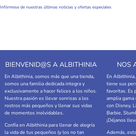
Infórmese de nuestras últimas noticias y ofertas especiales
BIENVENID@S A ALBITHINIA
NOS 
En Albithinia, somos más que una tienda,
En Albithini
somos una familia dedicada integra y
tiene sus per
exclusivamente a hacer felices a los niños.
favoritas. Es
Nuestra pasión es llevar sonrisas a los
amplia gama 
rostros más pequeños y llenar sus vidas
con Disney, L
de momentos inolvidables.
Barbie,
Stumb
¡Déjanos llev
Confía en Albithinia para llenar de alegría
la vida de tus pequeños (y los no tan
Además, esta