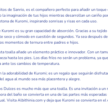
tos de Sanrio, es el compañero perfecto para añadir un toque de
la imaginación de tus hijos mientras desarrollan un cariño por
tona de Kuromi, inspirando sonrisas y risas en cada uso.
e Kuromi es su gran capacidad de absorción. Gracias a su tejid
 seco y cómodo en cuestión de segundos. Ya sea después de u
 esos momentos de ternura entre padres e hijos.
sta toalla añade un elemento práctico e innovador. Con un ta
beza hasta los pies. Los días fríos no serán un problema, ya qu
a ante los cambios de temperatura.
n la adorabilidad de Kuromi; es un regalo que seguirán disfruta
 del agua al mundo sea más placentera y alegre.
os Dulces es mucho más que una toalla. Es una invitación a un
ora del baño se convierta en una de las partes más esperadas 
gual. Visita Albithinia.com y deja que Kuromi se convierta en 