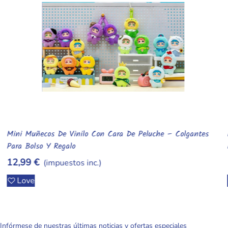
Muñeca Meadow Reborn De 30 Cm Q-Elastic Con Suéter
Añadir Al Carrito
Rosa Realista
149,99 €
(impuestos inc.)
Love
Infórmese de nuestras últimas noticias y ofertas especiales