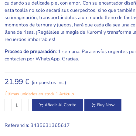
cuidando su delicada piel con amor. Con su encantador dise
esta toalla no solo secará sus cuerpecitos, sino que también
su imaginación, transportándolos a un mundo lleno de fantas
momentos de ternura y juegos, hará que cada día sea una ce
llena de risas. ¡Regálales la magia de Kuromi y transforma la
recuerdos imborrables!
Proceso de preparación:
1 semana. Para envíos urgentes por
contacten por WhatsApp. Gracias.
21,99 €
(impuestos inc.)
Últimas unidades en stock
1 Artículo
Añadir Al Carrito
Buy Now
-
+
Referencia:
8435631365617