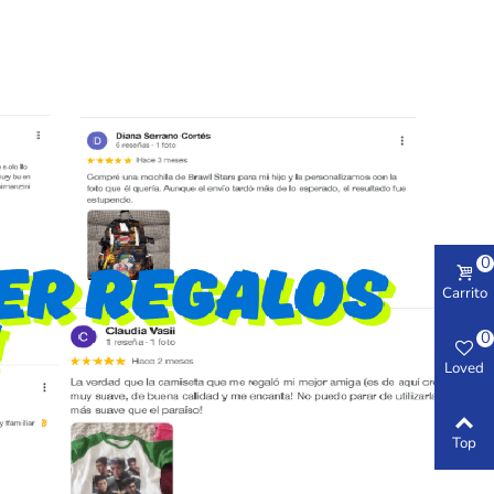
0
Carrito
0
Loved
Top