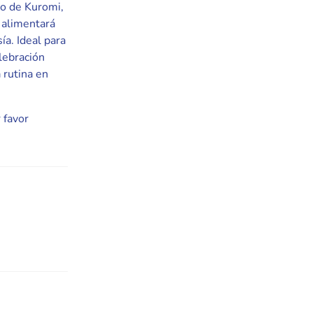
ño de Kuromi,
 alimentará
ía. Ideal para
lebración
 rutina en
 favor