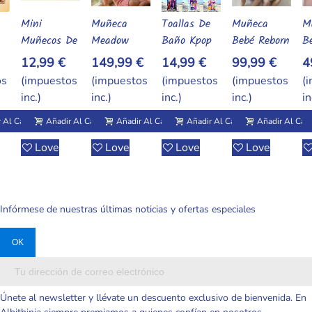
Muñeca
Toallas De
Muñeca
Muñeca
M
l Carrito
Añadir Al Carrito
Añadir Al Carrito
Añadir Al Carrito
Añadir Al Carrito
De
Meadow
Baño Kpop
Bebé Reborn
Bebé Reborn
M
Reborn De
Demon
De Silicona
Realista De
B
149,99 €
14,99 €
99,99 €
49,99 €
4
30 Cm Q-
Hunters De
Suave Y
Silicona
M
os
(impuestos
(impuestos
(impuestos
(impuestos
(
Elastic Con
Secado
Elástica –
Sólida 6
Si
inc.)
inc.)
inc.)
inc.)
in
Suéter Rosa
Rápido Con
Mini
Pulgadas –
Só
Realista
Diseños
Realista
Lavable Y
P
 Al Carrito
Añadir Al Carrito
Añadir Al Carrito
Añadir Al Carrito
Añadir Al Carr
Variados
Económica
Con Cambio
C
Love
Love
Love
Love
De Ropa
Infórmese de nuestras últimas noticias y ofertas especiales
Únete al newsletter y llévate un descuento exclusivo de bienvenida. En