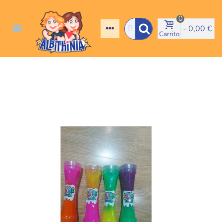
0
-
0,00 €
Carrito