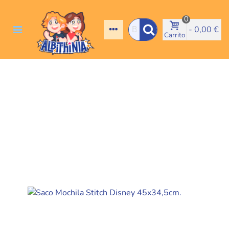
0
-
0,00 €
Carrito