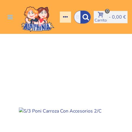
0
-
0,00 €
Carrito