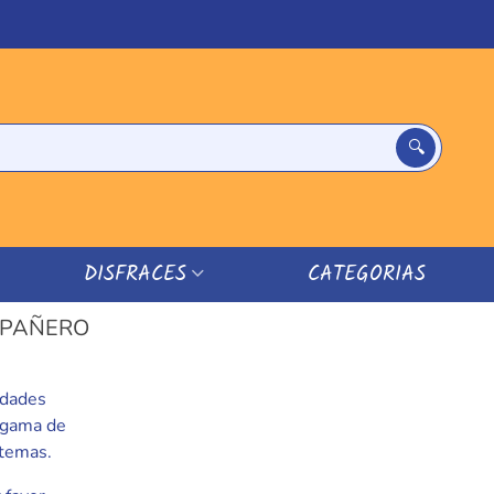
DISFRACES
CATEGORIAS
OMPAÑERO
idades
a gama de
 temas.