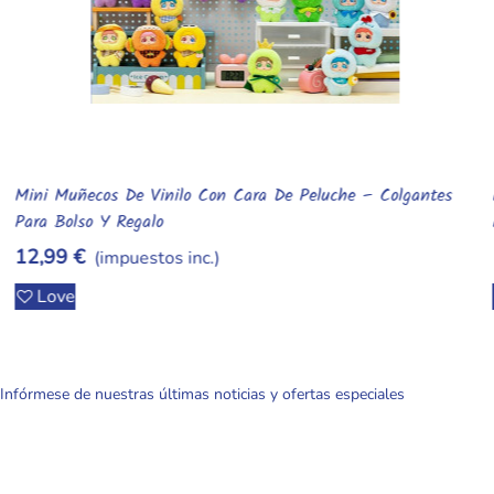
Muñeca Meadow Reborn De 30 Cm Q-Elastic Con Suéter
Añadir Al Carrito
Rosa Realista
149,99 €
(impuestos inc.)
Love
Infórmese de nuestras últimas noticias y ofertas especiales