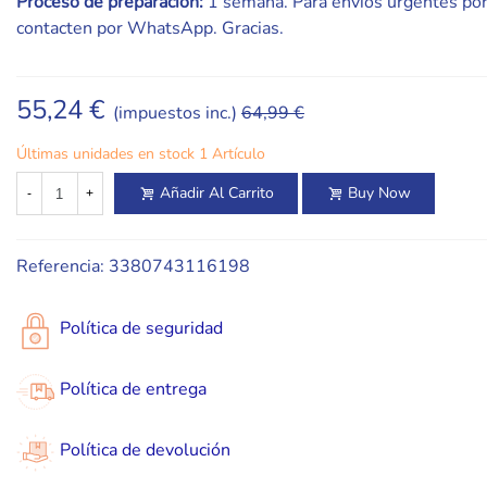
Proceso de preparación:
1 semana. Para envíos urgentes por
contacten por WhatsApp. Gracias.
55,24 €
(impuestos inc.)
64,99 €
Últimas unidades en stock
1 Artículo
Añadir Al Carrito
Buy Now
-
+
Referencia:
3380743116198
Política de seguridad
Política de entrega
Política de devolución