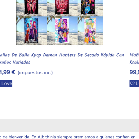
Muñeca Bebé Reborn De Silicona Suave Y Elástica – Mini
M
Añadir Al Carrito
Realista Económica
–
99,99 €
4
(impuestos inc.)
Love
o de bienvenida. En Albithinia siempre premiamos a quienes confían en