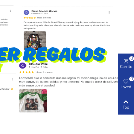
0
Carrito
0
Loved
Top