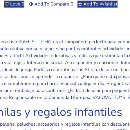
Love
0
Add To Compare
0
Add To Wishlist
nteractivo Stitch STITCHi2 es el compañero perfecto para peque
olo cautiva por su diseño, sino por las múltiples actividades i
esta táctil Actividades educativas y lúdicas que estimulan la 
a y la lógica. Interacción social: Al responder y reaccionar, fo
 Ideas de juego Podéis crear rutinas con Stitch: desde un 'buen
r las funciones y aprender a colaborar. ¿Para quién está pensa
nes o simplemente para hacer especial cualquier día. Preguntas
sar el embalaje para confirmar. ¿Es fácil de usar para peques?
Persona Responsable en la Comunidad Europea: VALUVIC TOYS, S
ilas y regalos infantiles
apelería, peluches, accesorios y regalos infantiles con descue