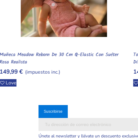
Toallas De Baño Kpop Demon Hunters De Secado Rápido Con
Añadir Al Carrito
Diseños Variados
14,99 €
(impuestos inc.)
Love
Únete al newsletter y llévate un descuento exclusiv