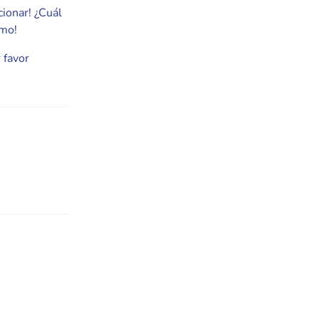
cionar! ¿Cuál
smo!
 favor