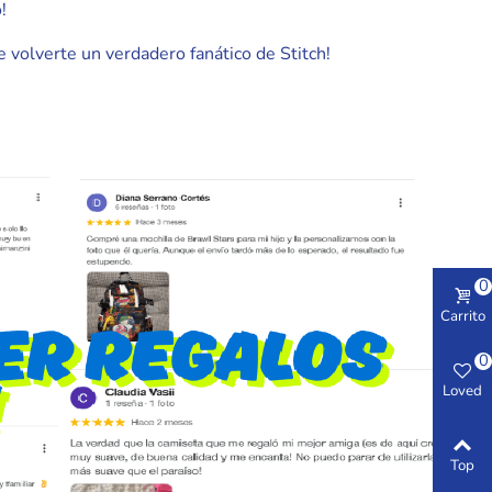
!
e volverte un verdadero fanático de Stitch!
0
Carrito
0
Loved
Top