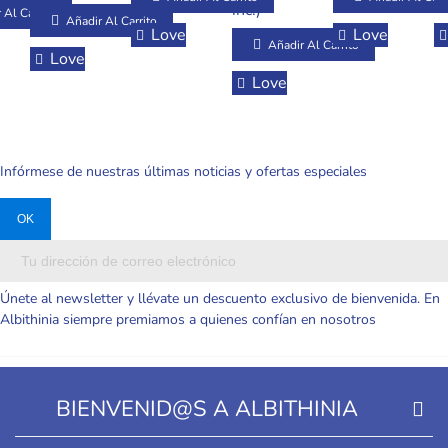
Colgantes
Realista
Secado
Realista
L
inc.)
De
 Al Carrito
Para Bolso
Rápido Con
Económica
C
Añadir Al Carrito
Love
Love
Y Regalo
Diseños
D
Añadir Al Carrito
Love
Variados
Love
Y
Infórmese de nuestras últimas noticias y ofertas especiales
Únete al newsletter y llévate un descuento exclusivo de bienvenida. En
Albithinia siempre premiamos a quienes confían en nosotros
BIENVENID@S A ALBITHINIA