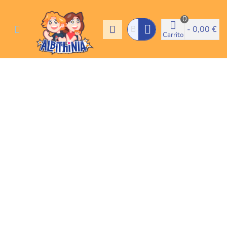
0
-
0,00 €
Carrito