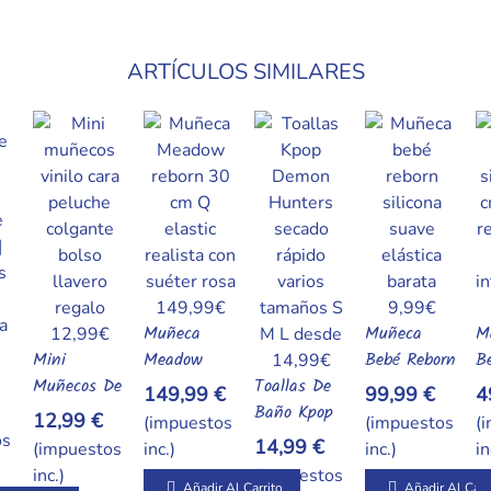
ARTÍCULOS SIMILARES
Muñeca
Muñeca
M
Añadir Al Carrito
Añadir Al Carrito
Mini
Meadow
Bebé Reborn
B
l Carrito
Añadir Al Carrito
Muñecos De
Reborn De
Toallas De
De Silicona
Re
149,99 €
99,99 €
4
Añadir Al Carrito
Vinilo Con
30 Cm Q-
Baño Kpop
Suave Y
Si
12,99 €
(impuestos
(impuestos
(
Cara De
Elastic Con
Demon
Elástica –
Só
os
14,99 €
(impuestos
inc.)
inc.)
in
Peluche –
Suéter Rosa
Hunters De
Mini
P
inc.)
(impuestos
Añadir Al Carrito
Añadir Al Carr