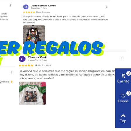
0
Carrito
0
Loved
Top