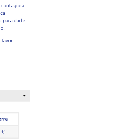
o contagioso
eca
o para darle
so.
 favor
orra
 €