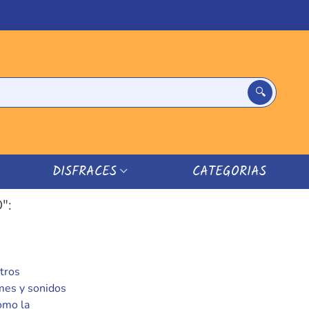
DISFRACES
CATEGORIAS
":
stros
emes y sonidos
como la