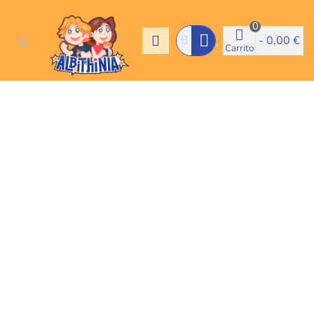
0
-
0,00 €
Carrito