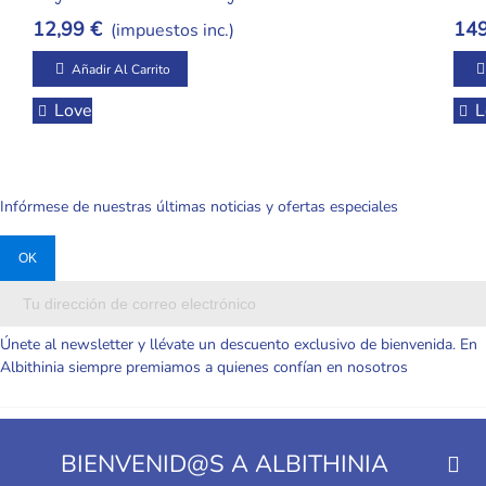
12,99 €
149
(impuestos inc.)
Añadir Al Carrito
Love
L
Infórmese de nuestras últimas noticias y ofertas especiales
Únete al newsletter y llévate un descuento exclusivo de bienvenida. En
Albithinia siempre premiamos a quienes confían en nosotros
BIENVENID@S A ALBITHINIA