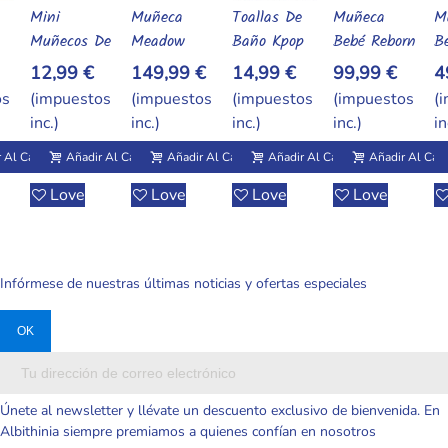
Muñeca
Toallas De
Muñeca
Muñeca
M
l Carrito
Añadir Al Carrito
Añadir Al Carrito
Añadir Al Carrito
Añadir Al Carrito
De
Meadow
Baño Kpop
Bebé Reborn
Bebé Reborn
M
Reborn De
Demon
De Silicona
Realista De
B
149,99 €
14,99 €
99,99 €
49,99 €
4
30 Cm Q-
Hunters De
Suave Y
Silicona
M
os
(impuestos
(impuestos
(impuestos
(impuestos
(
Elastic Con
Secado
Elástica –
Sólida 6
Si
inc.)
inc.)
inc.)
inc.)
in
Suéter Rosa
Rápido Con
Mini
Pulgadas –
Só
Realista
Diseños
Realista
Lavable Y
P
 Al Carrito
Añadir Al Carrito
Añadir Al Carrito
Añadir Al Carrito
Añadir Al Carr
Variados
Económica
Con Cambio
C
Love
Love
Love
Love
De Ropa
Infórmese de nuestras últimas noticias y ofertas especiales
Únete al newsletter y llévate un descuento exclusivo de bienvenida. En
Albithinia siempre premiamos a quienes confían en nosotros