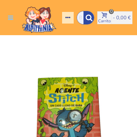
0
-
0,00 €
Carrito