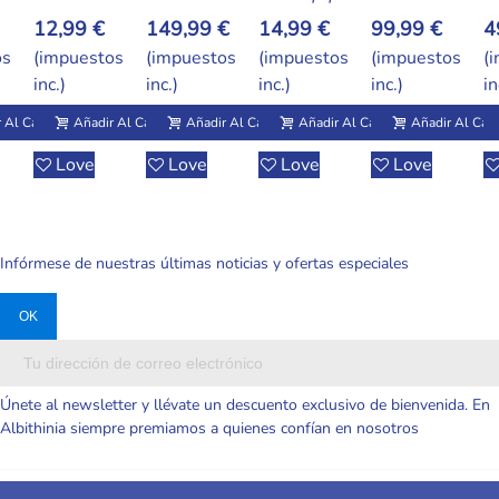
Reborn De
Demon
De Silicona
Realista De
B
149,99 €
14,99 €
99,99 €
49,99 €
4
30 Cm Q-
Hunters De
Suave Y
Silicona
M
os
(impuestos
(impuestos
(impuestos
(impuestos
(
Elastic Con
Secado
Elástica –
Sólida 6
Si
inc.)
inc.)
inc.)
inc.)
in
Suéter Rosa
Rápido Con
Mini
Pulgadas –
Só
Realista
Diseños
Realista
Lavable Y
P
 Al Carrito
Añadir Al Carrito
Añadir Al Carrito
Añadir Al Carrito
Añadir Al Carr
Variados
Económica
Con Cambio
C
Love
Love
Love
Love
De Ropa
Infórmese de nuestras últimas noticias y ofertas especiales
Únete al newsletter y llévate un descuento exclusivo de bienvenida. En
Albithinia siempre premiamos a quienes confían en nosotros