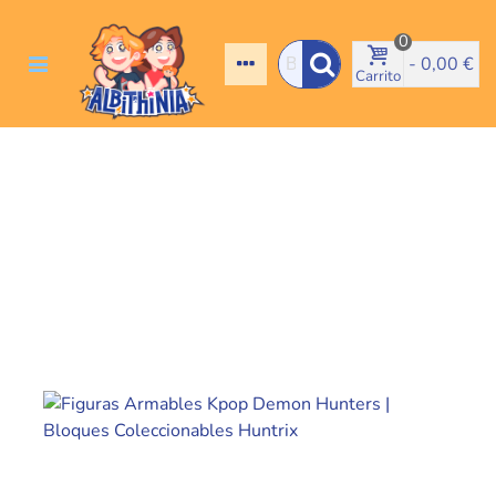
0
-
0,00 €
Carrito