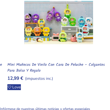
Muñeca Meadow Reborn De 30 Cm Q-Elastic Con Suéter
Añadir Al Carrito
Rosa Realista
149,99 €
(impuestos inc.)
Love
Infórmese de nuestras últimas noticias y ofertas especiales