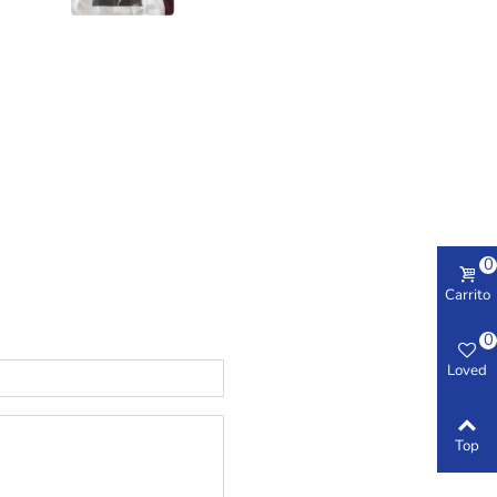
0
Carrito
0
Loved
Top