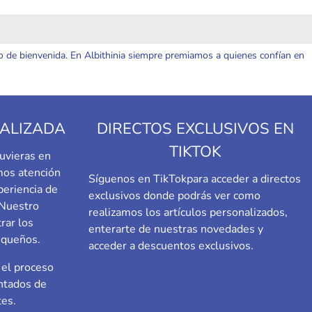
o de bienvenida. En Albithinia siempre premiamos a quienes confían en
ALIZADA
DIRECTOS EXCLUSIVOS EN
TIKTOK
uvieras en
emos atención
Síguenos en TikTok
para acceder a directos
periencia de
exclusivos donde podrás ver como
 Nuestro
realizamos los artículos personalizados,
rar los
enterarte de nuestras novedades y
equeños.
acceder a descuentos exclusivos.
el proceso
ntados de
tes.