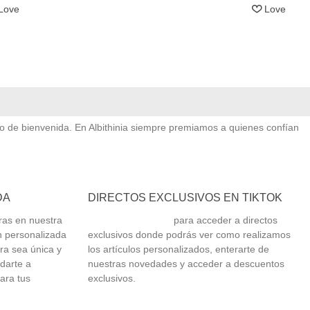
Love
Love
vo de bienvenida. En Albithinia siempre premiamos a quienes confían
DA
DIRECTOS EXCLUSIVOS EN TIKTOK
ras en nuestra
Síguenos en TikTok
para acceder a directos
n personalizada
exclusivos donde podrás ver como realizamos
ra sea única y
los artículos personalizados, enterarte de
udarte a
nuestras novedades y acceder a descuentos
ara tus
exclusivos.