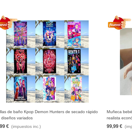
llas de baño Kpop Demon Hunters de secado rápido
Muñeca bebé r
Añadir al carrito
 diseños variados
realista econ
99 €
99,99 €
(impuestos inc.)
(im