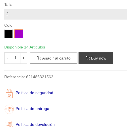
Talla
Color
Negro
Purpura
Disponible
14 Artículos
Añadir al carrito
Buy now
-
+
Referencia:
621486321562
Política de seguridad
Política de entrega
Política de devolución