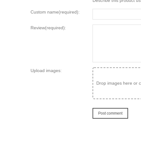
Describe this product us
Custom name(required):
Review(required):
Upload images:
Drop images here or cl