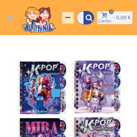
0
-
0,00 €
Carrito