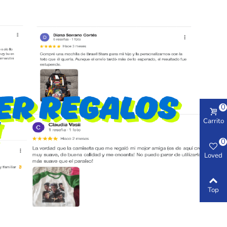
0
Carrito
0
Loved
Top