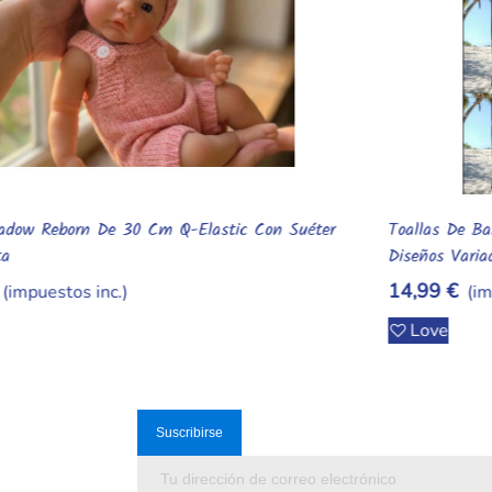
Toallas De Baño Kpop Demon Hunters De Secado Rápido Con
Añadir Al Carrito
Diseños Variados
14,99 €
(impuestos inc.)
Love