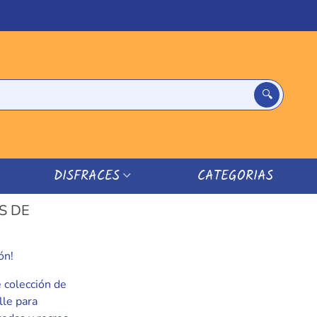
DISFRACES
CATEGORIAS
S DE
ón!
 colección de
lle para