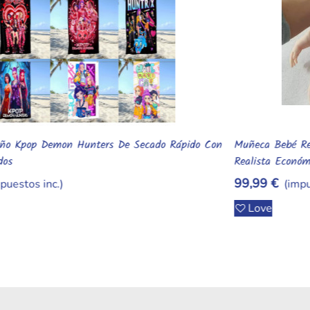
Muñeca Bebé Reborn De Silicona Suave Y Elástica – Mini
M
Añadir Al Carrito
Realista Económica
–
99,99 €
4
(impuestos inc.)
Love