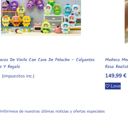
Muñeca Meadow Reborn De 30 Cm Q-Elastic Con Suéter
Añadir Al Carrito
Rosa Realista
149,99 €
(impuestos inc.)
Love
Infórmese de nuestras últimas noticias y ofertas especiales