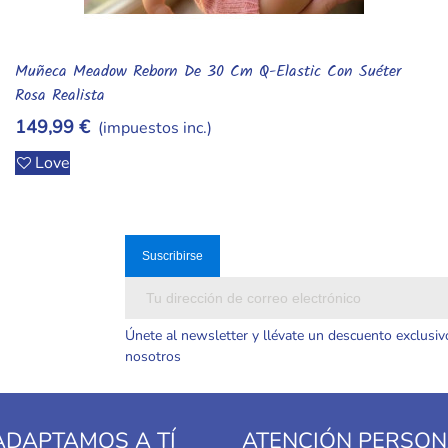
Toallas De Baño Kpop Demon Hunters De Secado Rápido Con
Añadir Al Carrito
Diseños Variados
14,99 €
(impuestos inc.)
Love
Únete al newsletter y llévate un descuento exclusiv
nosotros
ADAPTAMOS A TÍ
ATENCIÓN PERSON