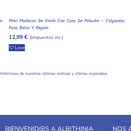
Muñeca Meadow Reborn De 30 Cm Q-Elastic Con Suéter
Añadir Al Carrito
Rosa Realista
149,99 €
(impuestos inc.)
Love
Infórmese de nuestras últimas noticias y ofertas especiales
BIENVENID@S A ALBITHINIA
NOS 