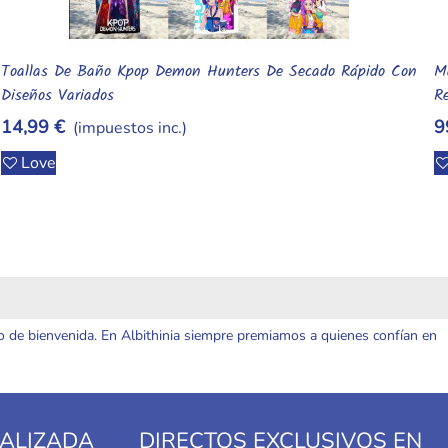
Muñeca Bebé Reborn De Silicona Suave Y Elástica – Mini
M
Añadir Al Carrito
Realista Económica
–
99,99 €
4
(impuestos inc.)
Love
o de bienvenida. En Albithinia siempre premiamos a quienes confían en
ALIZADA
DIRECTOS EXCLUSIVOS EN