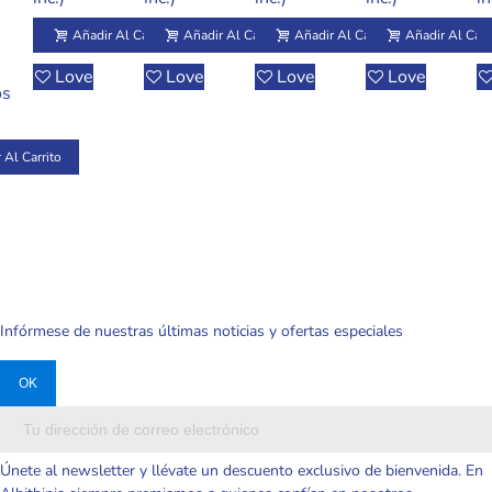
Colgantes
Suéter Rosa
Rápido Con
Mini
P
l Carrito
Para Bolso
Realista
Diseños
Realista
L
Añadir Al Carrito
Añadir Al Carrito
Añadir Al Carrito
Añadir Al Carr
Y Regalo
Variados
Económica
C
Love
Love
Love
Love
D
os
De
 Al Carrito
Y
Infórmese de nuestras últimas noticias y ofertas especiales
Únete al newsletter y llévate un descuento exclusivo de bienvenida. En