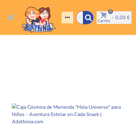
0
-
0,00 €
Carrito