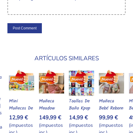
ARTÍCULOS SIMILARES
Mini
Muñeca
Toallas De
Muñeca
M
Añadir Al Carrito
Añadir Al Carrito
Añadir Al Carrito
Añadir Al Carrito
Muñecos De
Meadow
Baño Kpop
Bebé Reborn
B
Vinilo Con
Reborn De
Demon
De Silicona
Re
12,99 €
149,99 €
14,99 €
99,99 €
4
Cara De
30 Cm Q-
Hunters De
Suave Y
Si
(impuestos
(impuestos
(impuestos
(impuestos
(
Peluche –
Elastic Con
Secado
Elástica –
Só
inc.)
inc.)
inc.)
inc.)
in