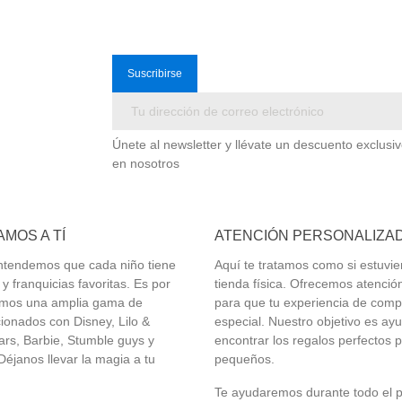
Únete al newsletter y llévate un descuento exclusi
en nosotros
MOS A TÍ
ATENCIÓN PERSONALIZA
 entendemos que cada niño tiene
Aquí te tratamos como si estuvie
y franquicias favoritas. Es por
tienda física. Ofrecemos atenció
emos una amplia gama de
para que tu experiencia de comp
ionados con Disney, Lilo &
especial. Nuestro objetivo es ay
tars, Barbie,
Stumble guys
y
encontrar los regalos perfectos p
éjanos llevar la magia a tu
pequeños.
Te ayudaremos durante todo el 