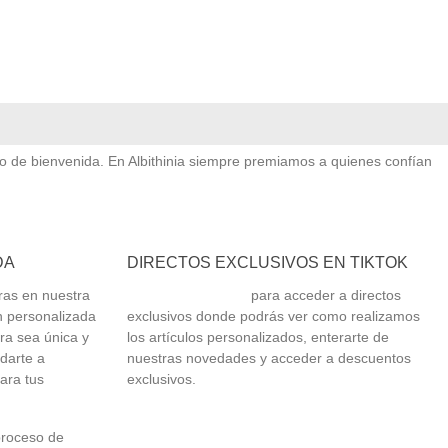
vo de bienvenida. En Albithinia siempre premiamos a quienes confían
DA
DIRECTOS EXCLUSIVOS EN TIKTOK
ras en nuestra
Síguenos en TikTok
para acceder a directos
n personalizada
exclusivos donde podrás ver como realizamos
ra sea única y
los artículos personalizados, enterarte de
udarte a
nuestras novedades y acceder a descuentos
ara tus
exclusivos.
proceso de