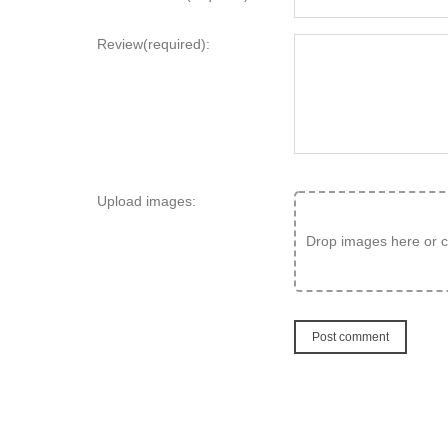
Review(required):
Upload images:
Drop images here or cl