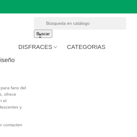
Buscar

DISFRACES
CATEGORIAS
Diseño
 para fans del
s, ofrece
n el
olescentes y
r contacten