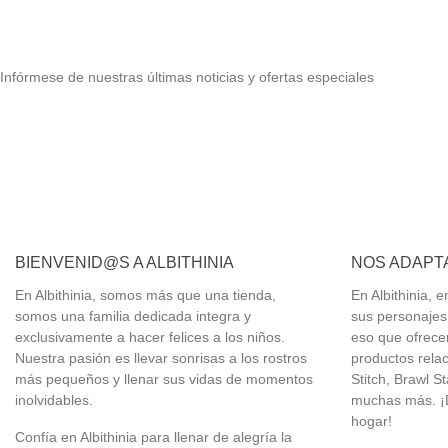
Infórmese de nuestras últimas noticias y ofertas especiales
BIENVENID@S A ALBITHINIA
NOS ADAPTA
En Albithinia, somos más que una tienda,
En Albithinia,
somos una familia dedicada integra y
sus personajes 
exclusivamente a hacer felices a los niños.
eso que ofrec
Nuestra pasión es llevar sonrisas a los rostros
productos relac
más pequeños y llenar sus vidas de momentos
Stitch, Brawl S
inolvidables.
muchas más. ¡D
hogar!
Confía en Albithinia para llenar de alegría la