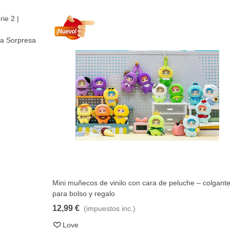
– colgantes
Muñeca Meadow reborn de 30 cm Q-elastic con suéte
Añadir al carrito
rosa realista
149,99 €
(impuestos inc.)
Love