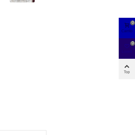
0
Carrito
0
Loved
Top