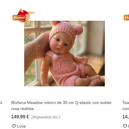
r
Toallas de baño Kpop Demon Hunters de secado rápido
Muñ
Añadir al carrito
con diseños variados
rea
14,99 €
99,
(impuestos inc.)
Love