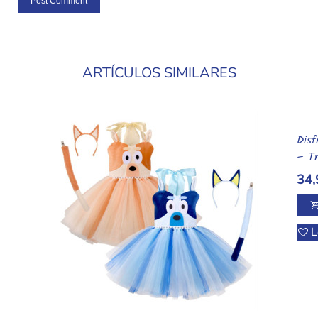
ARTÍCULOS SIMILARES
Disf
– Tr
34,
L