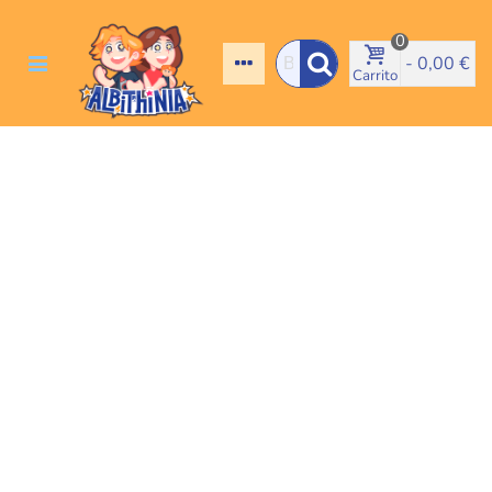
0
-
0,00 €
Carrito