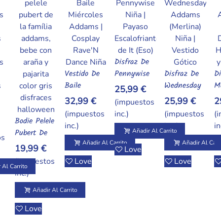
Disfraz De
Añadir Al Carrito
Vestido De
Pennywise
Disfraz De
Di
Añadir Al Carrito
Añadir Al Carrito
Baile
Para Niña |
Wednesday
M
25,99 €
Miércoles
Traje Del
Addams
A
32,99 €
25,99 €
2
(impuestos
l Carrito
Addams |
Payaso De
(Merlina)
Tr
(impuestos
inc.)
(impuestos
(
Bodie Pelele
Cosplay
It (Eso) -
Para Niña |
R
inc.)
inc.)
in
Añadir Al Carrito
Pubert De
Rave'N
Versión
Vestido
M
Añadir Al Carrito
os
La Família
Dance Negro
Escalofriante
Gótico Con
N
Añadir Al Carrito
Añadir Al Carr
19,99 €
Love
Addams,
Para Niña |
Cuello Peter
Ed
(impuestos
Love
Love
Bebe Con
Halloween
Pan
Ex
 Al Carrito
inc.)
Araña Y
P
Pajarita
H
Añadir Al Carrito
Color Gris
C
Love
Disfraces