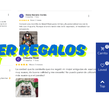
0
Carrito
0
Loved
Top