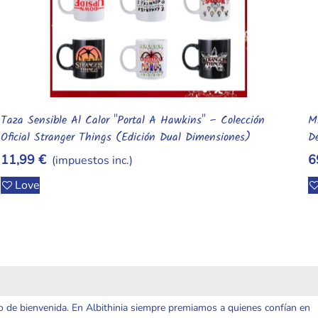
Micro-Construcción Stay Puft: El Gigante De Algodón – Set
S
Añadir Al Carrito
De Bloques De Partículas Pequeñas (Edición Ghostbusters)
C
69,99 €
2
(impuestos inc.)
Love
o de bienvenida. En Albithinia siempre premiamos a quienes confían en