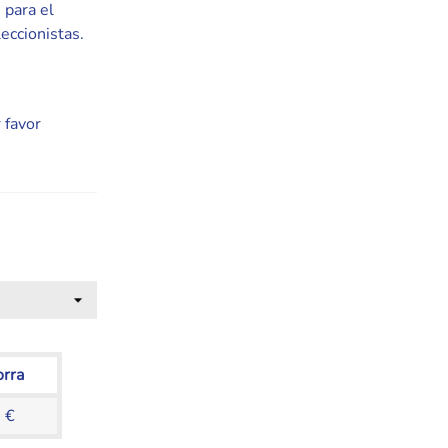
 para el
eccionistas.
 favor
orra
 €