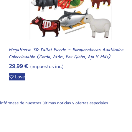
Alcancías Coleccionables "My First Savings" – Edición
Añadir Al Carrito
Especial: Stitch, Huntrix Y Capibara (Material Anticaídas)
12,99 €
(impuestos inc.)
Love
Infórmese de nuestras últimas noticias y ofertas especiales