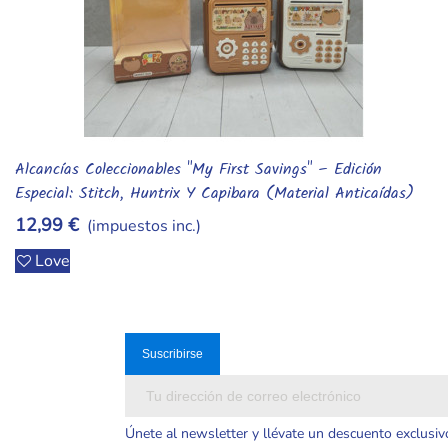
Taza Sensible Al Calor "Portal A Hawkins" – Colección
Añadir Al Carrito
Oficial Stranger Things (Edición Dual Dimensiones)
11,99 €
(impuestos inc.)
Love
Únete al newsletter y llévate un descuento exclusiv