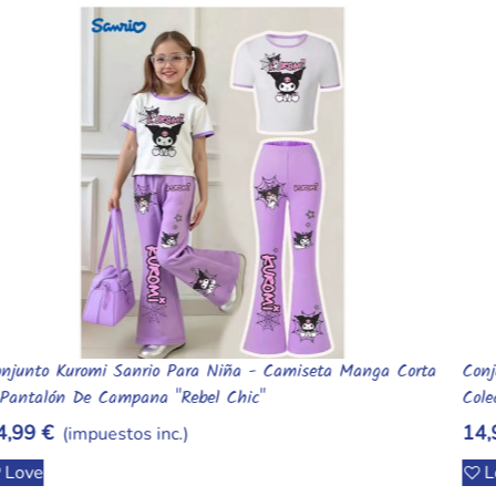
Conjunto De Traje De Campana Hello Kitty Para Chicas 🎀
S
Añadir Al Carrito
Colección Oficial Sanrio
P
14,99 €
1
(impuestos inc.)
Love