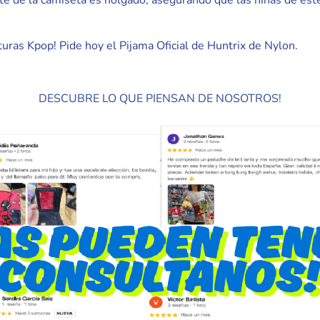
 corte de la camiseta es holgado, asegurando que las niñas de 
turas Kpop! Pide hoy el Pijama Oficial de Huntrix de Nylon.
DESCUBRE LO QUE PIENSAN DE NOSOTROS!