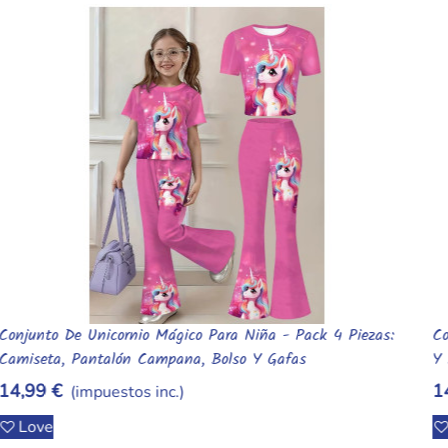
Conjunto Kuromi Sanrio Para Niña - Camiseta Manga Corta
Añadir Al Carrito
Y Pantalón De Campana "Rebel Chic"
14,99 €
(impuestos inc.)
Love