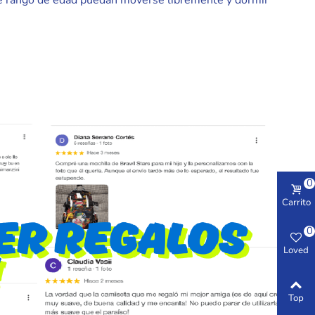
este rango de edad puedan moverse libremente y dormir
0
Carrito
0
Loved
Top