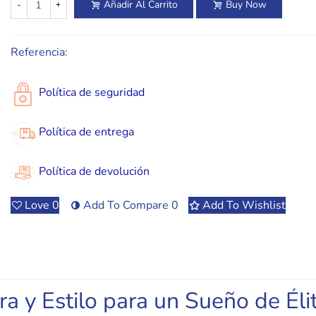
Añadir Al Carrito
Buy Now
-
+
Referencia:
Política de seguridad
Política de entrega
Política de devolución
Love
0
Add To Compare
0
Add To Wishlist
ra y Estilo para un Sueño de Éli