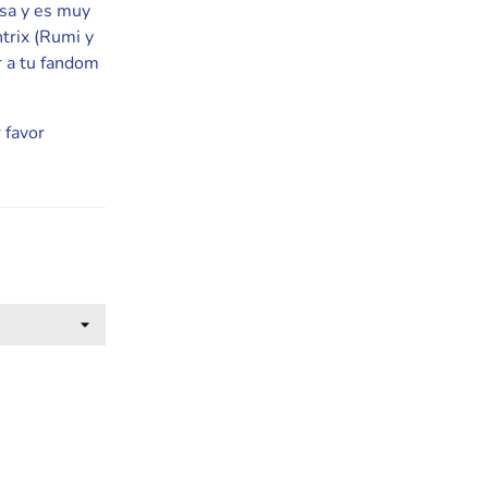
osa y es muy
trix (Rumi y
r a tu fandom
 favor