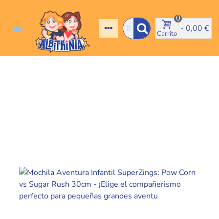
0
-
0,00 €
Carrito