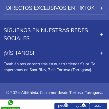
DIRECTOS EXCLUSIVOS EN TIKTOK
SÍGUENOS EN NUESTRAS REDES
SOCIALES
¡VÍSITANOS!
También nos encontrarás en nuestra tienda física. Te
esperamos en
Sant Blay, 7 de Tortosa (Tarragona)
.
© 2024 Albithinia. Con amor desde Tortosa, Tarragona.
0
0
Top
Carrito
Loved
Contact us via WhatsApp