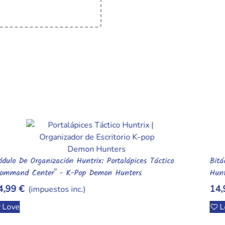
L
Bitácora De Campo Huntrix: Diario De Misiones "Demon
Añadir Al Carrito
Hunter Chronicle"
6
14,99 €
(impuestos inc.)
Love