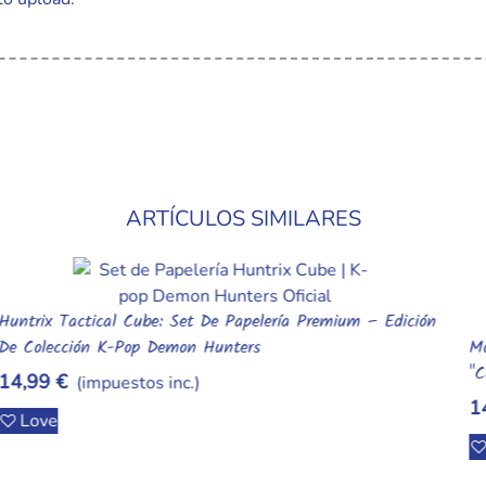
ARTÍCULOS SIMILARES
Módulo De Organización Huntrix: Portalápices Táctico
Añadir Al Carrito
"Command Center" - K-Pop Demon Hunters
14,99 €
(impuestos inc.)
Love