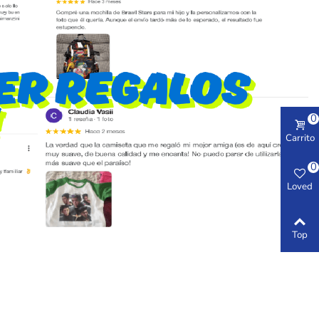
0
Carrito
0
Loved
Top