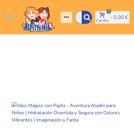
0
-
0,00 €
Carrito