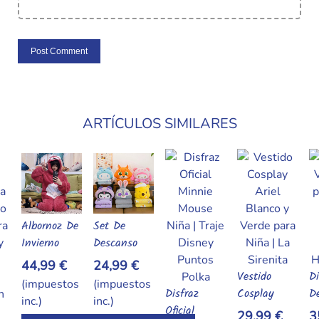
ARTÍCULOS SIMILARES
De
Set De
l Carrito
Añadir Al Carrito
Descanso
Premium:
24,99 €
Vestido
Disfraz
D
Combo Puff
os
(impuestos
Añadir Al Carrito
Añadir Al Carrit
Disfraz
Cosplay
Deluxe
Br
Ergonómico
inc.)
Añadir Al Carrito
Oficial
Princesa
Vampirina
D
e:
+ Manta
29,99 €
35,99 €
2