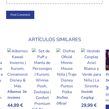
ARTÍCULOS SIMILARES
Disfraz
Di
Añadir Al Carrito
Deluxe
Br
Vampirina
D
35,99 €
2
De
Vestido
Disney
Ch
(impuestos
(
l Carrito
Añadir Al Carrito
Disfraz
Cosplay
Junior |
C
inc.)
in
Añadir Al Carrito
Oficial
Princesa
Cosplay
Es
29,99 €
Añadir Al Carr