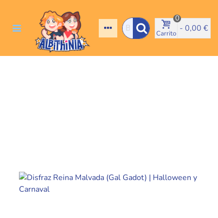
0
-
0,00 €
Carrito